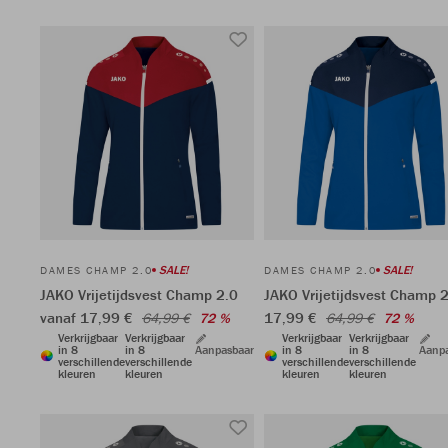
SALE!
SALE!
DAMES CHAMP 2.0
DAMES CHAMP 2.0
JAKO Vrijetijdsvest Champ 2.0
JAKO Vrijetijdsvest Champ 
vanaf 17,99 €
17,99 €
64,99 €
72 %
64,99 €
72 %
Verkrijgbaar
Verkrijgbaar
Verkrijgbaar
Verkrijgbaar
in 8
in 8
Aanpasbaar
in 8
in 8
Aanp
verschillende
verschillende
verschillende
verschillende
kleuren
kleuren
kleuren
kleuren