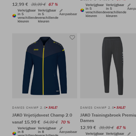
12,99 €
39,99 €
67 %
Verkrijgbaar
Verkrijgbaar
in 5
in 5
Aanp
Verkrijgbaar
Verkrijgbaar
verschillende
verschillende
in 5
in 5
Aanpasbaar
kleuren
kleuren
verschillende
verschillende
kleuren
kleuren
SALE!
SALE!
DAMES CHAMP 2.0
DAMES CHAMP 2.0
JAKO Vrijetijdsvest Champ 2.0
JAKO Trainingsbroek Premi
Dames
vanaf 15,99 €
54,99 €
70 %
12,99 €
39,99 €
67 %
Verkrijgbaar
Verkrijgbaar
in 8
in 8
Aanpasbaar
Verkrijgbaar
Verkrijgbaar
verschillende
verschillende