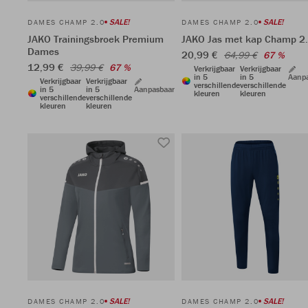
SALE!
SALE!
DAMES CHAMP 2.0
DAMES CHAMP 2.0
JAKO Trainingsbroek Premium
JAKO Jas met kap Champ 2
Dames
20,99 €
64,99 €
67 %
12,99 €
39,99 €
67 %
Verkrijgbaar
Verkrijgbaar
in 5
in 5
Aanp
Verkrijgbaar
Verkrijgbaar
verschillende
verschillende
in 5
in 5
Aanpasbaar
kleuren
kleuren
verschillende
verschillende
kleuren
kleuren
SALE!
SALE!
DAMES CHAMP 2.0
DAMES CHAMP 2.0