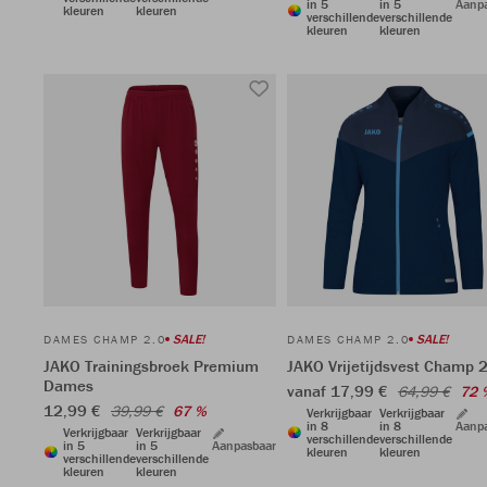
in 5
in 5
Aanp
kleuren
kleuren
verschillende
verschillende
kleuren
kleuren
SALE!
SALE!
DAMES CHAMP 2.0
DAMES CHAMP 2.0
JAKO Trainingsbroek Premium
JAKO Vrijetijdsvest Champ 
Dames
vanaf 17,99 €
64,99 €
72 
12,99 €
39,99 €
67 %
Verkrijgbaar
Verkrijgbaar
in 8
in 8
Aanp
Verkrijgbaar
Verkrijgbaar
verschillende
verschillende
in 5
in 5
Aanpasbaar
kleuren
kleuren
verschillende
verschillende
kleuren
kleuren