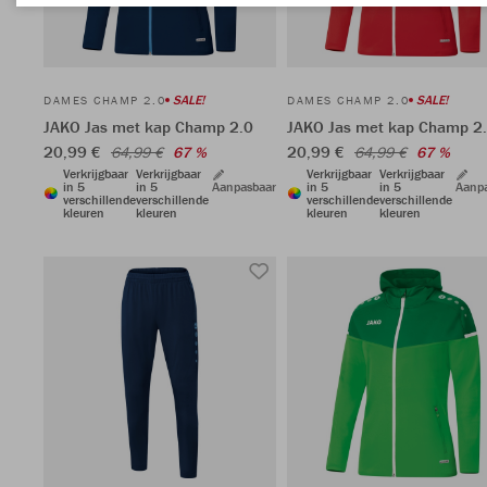
SALE!
SALE!
DAMES CHAMP 2.0
DAMES CHAMP 2.0
JAKO Jas met kap Champ 2.0
JAKO Jas met kap Champ 2
20,99 €
20,99 €
64,99 €
67 %
64,99 €
67 %
Verkrijgbaar
Verkrijgbaar
Verkrijgbaar
Verkrijgbaar
in 5
in 5
Aanpasbaar
in 5
in 5
Aanp
verschillende
verschillende
verschillende
verschillende
kleuren
kleuren
kleuren
kleuren