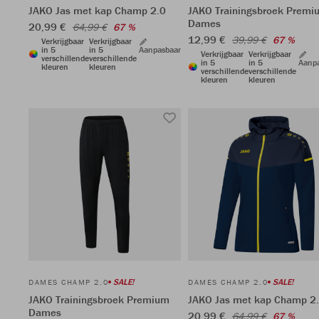
JAKO Jas met kap Champ 2.0
JAKO Trainingsbroek Premi
Dames
20,99 €
64,99 €
67 %
12,99 €
39,99 €
67 %
Verkrijgbaar
Verkrijgbaar
in 5
in 5
Aanpasbaar
Verkrijgbaar
Verkrijgbaar
verschillende
verschillende
in 5
in 5
Aanp
kleuren
kleuren
verschillende
verschillende
kleuren
kleuren
SALE!
SALE!
DAMES CHAMP 2.0
DAMES CHAMP 2.0
JAKO Trainingsbroek Premium
JAKO Jas met kap Champ 2
Dames
20,99 €
64,99 €
67 %