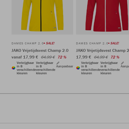
SALE!
SALE!
DAMES CHAMP 2.0
DAMES CHAMP 2.0
JAKO Vrijetijdsvest Champ 2.0
JAKO Vrijetijdsvest Champ 
vanaf 17,99 €
17,99 €
64,99 €
72 %
64,99 €
72 %
Verkrijgbaar
Verkrijgbaar
Verkrijgbaar
Verkrijgbaar
in 8
in 8
Aanpasbaar
in 8
in 8
Aanp
verschillende
verschillende
verschillende
verschillende
kleuren
kleuren
kleuren
kleuren