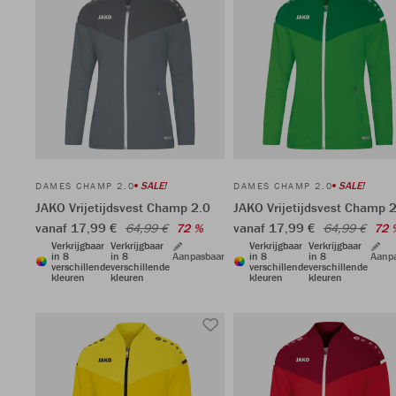
SALE!
SALE!
DAMES CHAMP 2.0
DAMES CHAMP 2.0
JAKO Vrijetijdsvest Champ 2.0
JAKO Vrijetijdsvest Champ 
vanaf 17,99 €
vanaf 17,99 €
64,99 €
72 %
64,99 €
72 
Verkrijgbaar
Verkrijgbaar
Verkrijgbaar
Verkrijgbaar
in 8
in 8
Aanpasbaar
in 8
in 8
Aanp
verschillende
verschillende
verschillende
verschillende
kleuren
kleuren
kleuren
kleuren