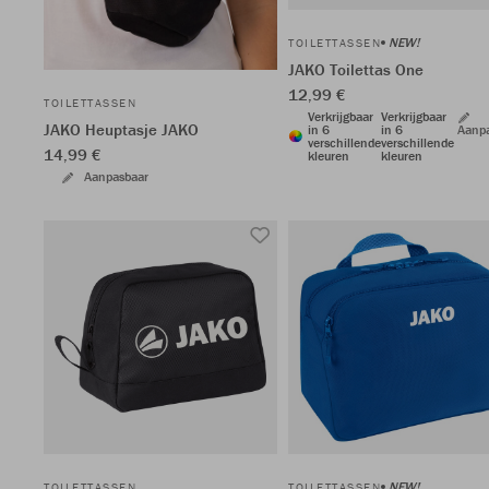
NEW!
TOILETTASSEN
JAKO Toilettas One
12,99 €
TOILETTASSEN
Verkrijgbaar
Verkrijgbaar
JAKO Heuptasje JAKO
in 6
in 6
Aanp
verschillende
verschillende
14,99 €
kleuren
kleuren
Aanpasbaar
NEW!
TOILETTASSEN
TOILETTASSEN