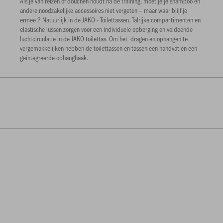
Als je van reizen of douchen houdt na de training, moet je je shampoo en
andere noodzakelijke accessoires niet vergeten – maar waar blijf je
ermee ? Natuurlijk in de JAKO - Toilettassen. Talrijke compartimenten en
elastische lussen zorgen voor een individuele opberging en voldoende
luchtcirculatie in de JAKO toilettas. Om het dragen en ophangen te
vergemakkelijken hebben de toilettassen en tassen een handvat en een
geïntegreerde ophanghaak.