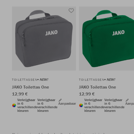
NEW!
NEW!
TOILETTASSEN
TOILETTASSEN
JAKO Toilettas One
JAKO Toilettas One
12,99 €
12,99 €
Verkrijgbaar
Verkrijgbaar
Verkrijgbaar
Verkrijgbaar
in 6
in 6
Aanpasbaar
in 6
in 6
Aanp
verschillende
verschillende
verschillende
verschillende
kleuren
kleuren
kleuren
kleuren