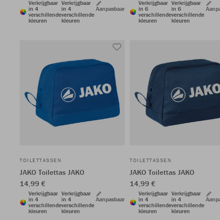
Verkrijgbaar
Verkrijgbaar
Verkrijgbaar
Verkrijgbaar
in 4
in 4
Aanpasbaar
in 6
in 6
Aanp
verschillende
verschillende
verschillende
verschillende
kleuren
kleuren
kleuren
kleuren
TOILETTASSEN
TOILETTASSEN
JAKO Toilettas JAKO
JAKO Toilettas JAKO
14,99 €
14,99 €
Verkrijgbaar
Verkrijgbaar
Verkrijgbaar
Verkrijgbaar
in 4
in 4
Aanpasbaar
in 4
in 4
Aanp
verschillende
verschillende
verschillende
verschillende
kleuren
kleuren
kleuren
kleuren