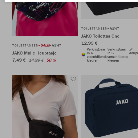
NEW!
TOILETTASSEN
JAKO Toilettas One
12,99 €
SALE!
NEW!
TOILETTASSEN
Verkrijgbaar
Verkrijgbaar
JAKO Malle Heuptasje
in 6
in 6
Aanp
verschillende
verschillende
7,49 €
14,99 €
50 %
kleuren
kleuren