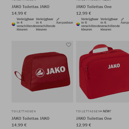
JAKO Toilettas JAKO
JAKO Toilettas One
14,99 €
12,99 €
Verkrijgbaar
Verkrijgbaar
Verkrijgbaar
Verkrijgbaar
in 4
in 4
Aanpasbaar
in 6
in 6
Aanp
verschillende
verschillende
verschillende
verschillende
kleuren
kleuren
kleuren
kleuren
NEW!
TOILETTASSEN
TOILETTASSEN
JAKO Toilettas JAKO
JAKO Toilettas One
14,99 €
12,99 €