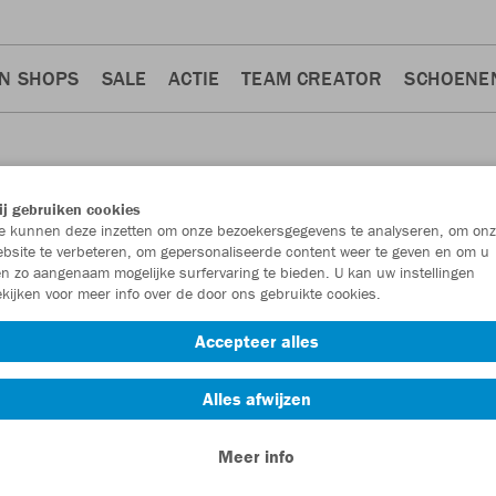
N SHOPS
SALE
ACTIE
TEAM CREATOR
SCHOENE
j gebruiken cookies
 kunnen deze inzetten om onze bezoekersgegevens te analyseren, om onz
bsite te verbeteren, om gepersonaliseerde content weer te geven en om u
n zo aangenaam mogelijke surfervaring te bieden. U kan uw instellingen
kijken voor meer info over de door ons gebruikte cookies.
Accepteer alles
Alles afwijzen
Meer info