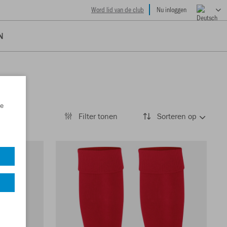
Word lid van de club
Nu inloggen
N
e
Filter tonen
Sorteren op