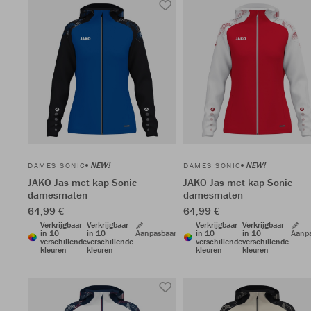
NEW!
NEW!
DAMES SONIC
DAMES SONIC
JAKO Jas met kap Sonic
JAKO Jas met kap Sonic
damesmaten
damesmaten
64,99 €
64,99 €
Verkrijgbaar
Verkrijgbaar
Verkrijgbaar
Verkrijgbaar
in 10
in 10
Aanpasbaar
in 10
in 10
Aanp
verschillende
verschillende
verschillende
verschillende
kleuren
kleuren
kleuren
kleuren