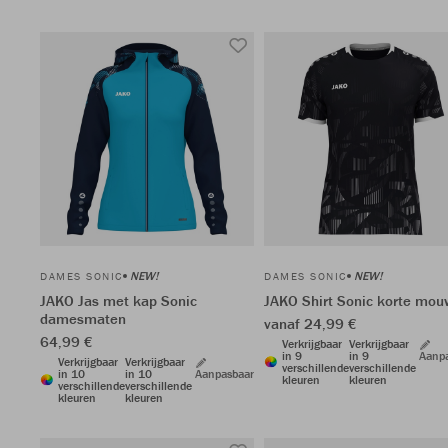
NEW!
NEW!
DAMES SONIC
DAMES SONIC
JAKO Jas met kap Sonic
JAKO Shirt Sonic korte mo
damesmaten
vanaf 24,99 €
64,99 €
Verkrijgbaar
Verkrijgbaar
in 9
in 9
Aanp
Verkrijgbaar
Verkrijgbaar
verschillende
verschillende
in 10
in 10
Aanpasbaar
kleuren
kleuren
verschillende
verschillende
kleuren
kleuren