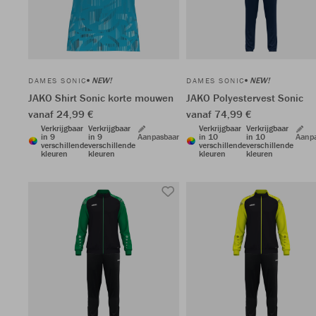
NEW!
NEW!
DAMES SONIC
DAMES SONIC
JAKO Shirt Sonic korte mouwen
JAKO Polyestervest Sonic
vanaf 24,99 €
vanaf 74,99 €
Verkrijgbaar
Verkrijgbaar
Verkrijgbaar
Verkrijgbaar
in 9
in 9
Aanpasbaar
in 10
in 10
Aanp
verschillende
verschillende
verschillende
verschillende
kleuren
kleuren
kleuren
kleuren