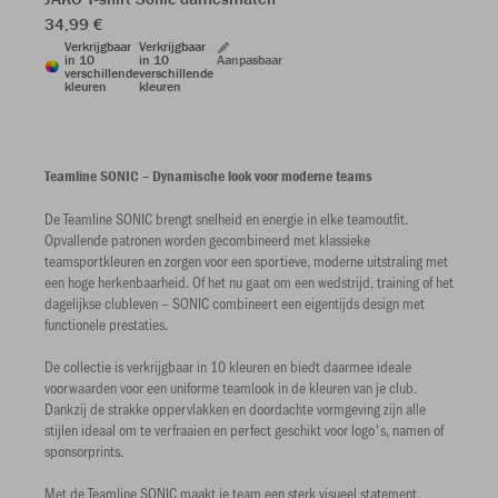
34,99 €
Verkrijgbaar
Verkrijgbaar
in 10
in 10
Aanpasbaar
verschillende
verschillende
kleuren
kleuren
Teamline SONIC – Dynamische look voor moderne teams
De Teamline SONIC brengt snelheid en energie in elke teamoutfit.
Opvallende patronen worden gecombineerd met klassieke
teamsportkleuren en zorgen voor een sportieve, moderne uitstraling met
een hoge herkenbaarheid. Of het nu gaat om een wedstrijd, training of het
dagelijkse clubleven – SONIC combineert een eigentijds design met
functionele prestaties.
De collectie is verkrijgbaar in 10 kleuren en biedt daarmee ideale
voorwaarden voor een uniforme teamlook in de kleuren van je club.
Dankzij de strakke oppervlakken en doordachte vormgeving zijn alle
stijlen ideaal om te verfraaien en perfect geschikt voor logo's, namen of
sponsorprints.
Met de Teamline SONIC maakt je team een sterk visueel statement,