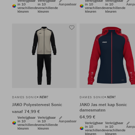
Verkrijgbaar
Verkrijgbaar
Verkrijgbaar
Verkrijgbaar
in 10
in 10
Aanpasbaar
in 10
in 10
Aanp
verschillende
verschillende
verschillende
verschillende
kleuren
kleuren
kleuren
kleuren
NEW!
NEW!
DAMES SONIC
DAMES SONIC
JAKO Polyestervest Sonic
JAKO Jas met kap Sonic
damesmaten
vanaf 74,99 €
64,99 €
Verkrijgbaar
Verkrijgbaar
in 10
in 10
Aanpasbaar
Verkrijgbaar
Verkrijgbaar
verschillende
verschillende
in 10
in 10
Aanp
kleuren
kleuren
verschillende
verschillende
kleuren
kleuren