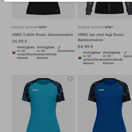
NEW!
NEW!
DAMES SONIC
DAMES SONIC
JAKO T-shirt Sonic damesmaten
JAKO Jas met kap Sonic
damesmaten
34,99 €
64,99 €
Verkrijgbaar
Verkrijgbaar
in 10
in 10
Aanpasbaar
Verkrijgbaar
Verkrijgbaar
verschillende
verschillende
in 10
in 10
Aanp
kleuren
kleuren
verschillende
verschillende
kleuren
kleuren