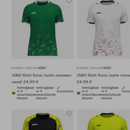
NEW!
NEW!
DAMES SONIC
DAMES SONIC
JAKO Shirt Sonic korte mouwen
JAKO Shirt Sonic korte mo
vanaf 24,99 €
24,99 €
Verkrijgbaar
Verkrijgbaar
Verkrijgbaar
Verkrijgbaar
in 9
in 9
Aanpasbaar
in 9
in 9
Aanp
verschillende
verschillende
verschillende
verschillende
kleuren
kleuren
kleuren
kleuren