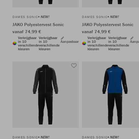
NEW!
NEW!
DAMES SONIC
DAMES SONIC
JAKO Polyestervest Sonic
JAKO Polyestervest Sonic
vanaf 74,99 €
vanaf 74,99 €
Verkrijgbaar
Verkrijgbaar
Verkrijgbaar
Verkrijgbaar
in 10
in 10
Aanpasbaar
in 10
in 10
Aanp
verschillende
verschillende
verschillende
verschillende
kleuren
kleuren
kleuren
kleuren
NEW!
NEW!
DAMES SONIC
DAMES SONIC