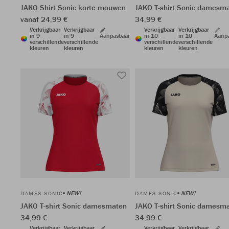
JAKO Shirt Sonic korte mouwen
JAKO T-shirt Sonic damesm
vanaf 24,99 €
34,99 €
Verkrijgbaar
Verkrijgbaar
Verkrijgbaar
Verkrijgbaar
in 9
in 9
Aanpasbaar
in 10
in 10
Aanp
verschillende
verschillende
verschillende
verschillende
kleuren
kleuren
kleuren
kleuren
NEW!
NEW!
DAMES SONIC
DAMES SONIC
JAKO T-shirt Sonic damesmaten
JAKO T-shirt Sonic damesm
34,99 €
34,99 €
Verkrijgbaar
Verkrijgbaar
Verkrijgbaar
Verkrijgbaar