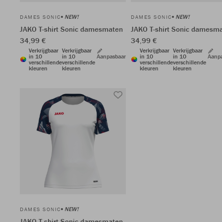
NEW!
NEW!
DAMES SONIC
DAMES SONIC
JAKO T-shirt Sonic damesmaten
JAKO T-shirt Sonic damesm
34,99 €
34,99 €
Verkrijgbaar
Verkrijgbaar
Verkrijgbaar
Verkrijgbaar
in 10
in 10
Aanpasbaar
in 10
in 10
Aanp
verschillende
verschillende
verschillende
verschillende
kleuren
kleuren
kleuren
kleuren
NEW!
DAMES SONIC
JAKO T-shirt Sonic damesmaten