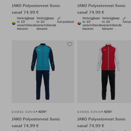
JAKO Polyestervest Sonic
JAKO Polyestervest Sonic
vanaf 74,99 €
vanaf 74,99 €
Verkrijgbaar
Verkrijgbaar
Verkrijgbaar
Verkrijgbaar
in 10
in 10
Aanpasbaar
in 10
in 10
Aanp
verschillende
verschillende
verschillende
verschillende
kleuren
kleuren
kleuren
kleuren
NEW!
NEW!
DAMES SONIC
DAMES SONIC
JAKO Polyestervest Sonic
JAKO Polyestervest Sonic
vanaf 74,99 €
vanaf 74,99 €