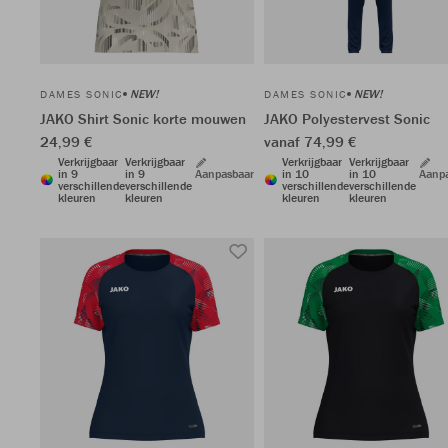
NEW!
NEW!
DAMES SONIC
DAMES SONIC
JAKO Shirt Sonic korte mouwen
JAKO Polyestervest Sonic
24,99 €
vanaf 74,99 €
Verkrijgbaar
Verkrijgbaar
Verkrijgbaar
Verkrijgbaar
in 9
in 9
Aanpasbaar
in 10
in 10
Aanp
verschillende
verschillende
verschillende
verschillende
kleuren
kleuren
kleuren
kleuren