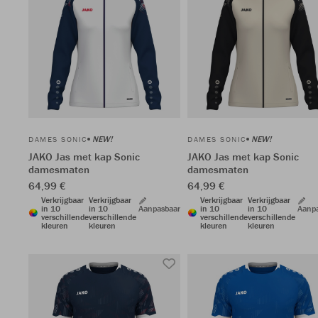
NEW!
NEW!
DAMES SONIC
DAMES SONIC
JAKO Jas met kap Sonic
JAKO Jas met kap Sonic
damesmaten
damesmaten
64,99 €
64,99 €
Verkrijgbaar
Verkrijgbaar
Verkrijgbaar
Verkrijgbaar
in 10
in 10
Aanpasbaar
in 10
in 10
Aanp
verschillende
verschillende
verschillende
verschillende
kleuren
kleuren
kleuren
kleuren