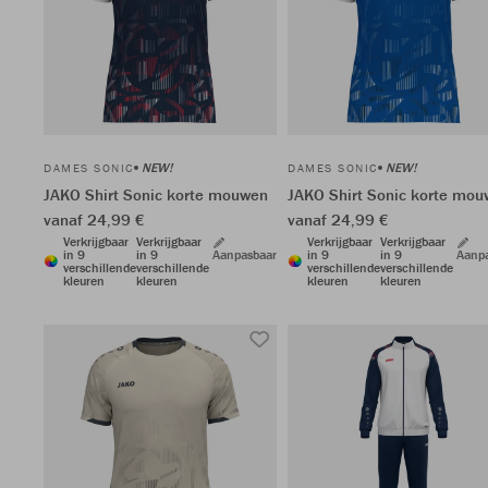
NEW!
NEW!
DAMES SONIC
DAMES SONIC
JAKO Shirt Sonic korte mouwen
JAKO Shirt Sonic korte mo
vanaf 24,99 €
vanaf 24,99 €
Verkrijgbaar
Verkrijgbaar
Verkrijgbaar
Verkrijgbaar
in 9
in 9
Aanpasbaar
in 9
in 9
Aanp
verschillende
verschillende
verschillende
verschillende
kleuren
kleuren
kleuren
kleuren