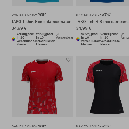
NEW!
NEW!
DAMES SONIC
DAMES SONIC
JAKO T-shirt Sonic damesmaten
JAKO T-shirt Sonic damesm
34,99 €
34,99 €
Verkrijgbaar
Verkrijgbaar
Verkrijgbaar
Verkrijgbaar
in 10
in 10
Aanpasbaar
in 10
in 10
Aanp
verschillende
verschillende
verschillende
verschillende
kleuren
kleuren
kleuren
kleuren
NEW!
NEW!
DAMES SONIC
DAMES SONIC