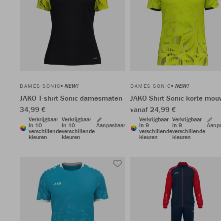
NEW!
NEW!
DAMES SONIC
DAMES SONIC
JAKO T-shirt Sonic damesmaten
JAKO Shirt Sonic korte mo
34,99 €
vanaf 24,99 €
Verkrijgbaar
Verkrijgbaar
Verkrijgbaar
Verkrijgbaar
in 10
in 10
Aanpasbaar
in 9
in 9
Aanp
verschillende
verschillende
verschillende
verschillende
kleuren
kleuren
kleuren
kleuren