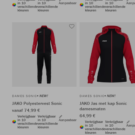
in 10
in 10
Aanpasbaar
in 10
in 10
Aanp
verschillende
verschillende
verschillende
verschillende
kleuren
kleuren
kleuren
kleuren
NEW!
NEW!
DAMES SONIC
DAMES SONIC
JAKO Polyestervest Sonic
JAKO Jas met kap Sonic
damesmaten
vanaf 74,99 €
64,99 €
Verkrijgbaar
Verkrijgbaar
in 10
in 10
Aanpasbaar
Verkrijgbaar
Verkrijgbaar
verschillende
verschillende
in 10
in 10
Aanp
kleuren
kleuren
verschillende
verschillende
kleuren
kleuren