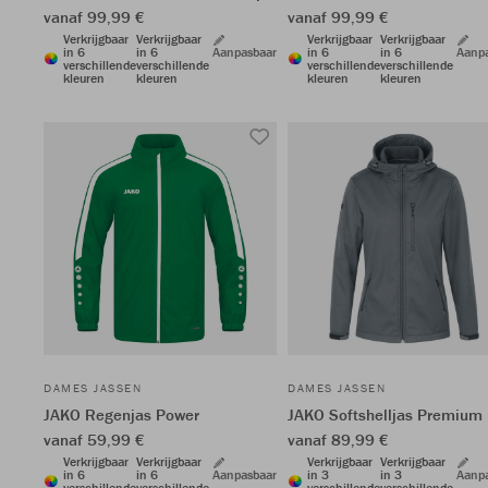
vanaf 99,99 €
vanaf 99,99 €
Verkrijgbaar
Verkrijgbaar
Verkrijgbaar
Verkrijgbaar
in 6
in 6
Aanpasbaar
in 6
in 6
Aanp
verschillende
verschillende
verschillende
verschillende
kleuren
kleuren
kleuren
kleuren
DAMES JASSEN
DAMES JASSEN
JAKO Regenjas Power
JAKO Softshelljas Premium
vanaf 59,99 €
vanaf 89,99 €
Verkrijgbaar
Verkrijgbaar
Verkrijgbaar
Verkrijgbaar
in 6
in 6
Aanpasbaar
in 3
in 3
Aanp
verschillende
verschillende
verschillende
verschillende