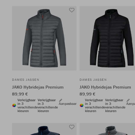
DAMES JASSEN
DAMES JASSEN
JAKO Hybridejas Premium
JAKO Hybridejas Premium
89,99 €
89,99 €
Verkrijgbaar
Verkrijgbaar
Verkrijgbaar
Verkrijgbaar
in 3
in 3
Aanpasbaar
in 3
in 3
Aanp
verschillende
verschillende
verschillende
verschillende
kleuren
kleuren
kleuren
kleuren