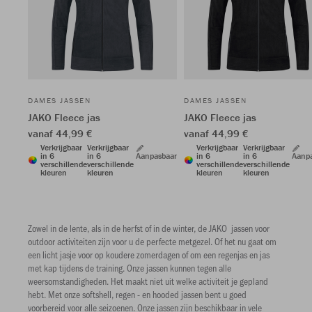
DAMES JASSEN
DAMES JASSEN
JAKO Fleece jas
JAKO Fleece jas
vanaf 44,99 €
vanaf 44,99 €
Verkrijgbaar
Verkrijgbaar
Verkrijgbaar
Verkrijgbaar
in 6
in 6
Aanpasbaar
in 6
in 6
Aanp
verschillende
verschillende
verschillende
verschillende
kleuren
kleuren
kleuren
kleuren
Zowel in de lente, als in de herfst of in de winter, de JAKO jassen voor
outdoor activiteiten zijn voor u de perfecte metgezel. Of het nu gaat om
een licht jasje voor op koudere zomerdagen of om een regenjas en jas
met kap tijdens de training. Onze jassen kunnen tegen alle
weersomstandigheden. Het maakt niet uit welke activiteit je gepland
hebt. Met onze softshell, regen - en hooded jassen bent u goed
voorbereid voor alle seizoenen. Onze jassen zijn beschikbaar in vele