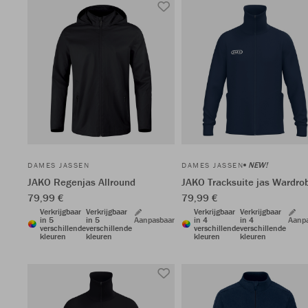
NEW!
DAMES JASSEN
DAMES JASSEN
JAKO Regenjas Allround
JAKO Tracksuite jas Wardro
79,99 €
79,99 €
Verkrijgbaar
Verkrijgbaar
Verkrijgbaar
Verkrijgbaar
in 5
in 5
Aanpasbaar
in 4
in 4
Aanp
verschillende
verschillende
verschillende
verschillende
kleuren
kleuren
kleuren
kleuren