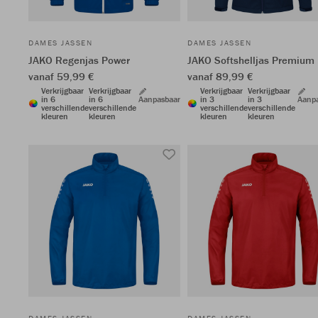
DAMES JASSEN
DAMES JASSEN
JAKO Regenjas Power
JAKO Softshelljas Premium
vanaf 59,99 €
vanaf 89,99 €
Verkrijgbaar
Verkrijgbaar
Verkrijgbaar
Verkrijgbaar
in 6
in 6
Aanpasbaar
in 3
in 3
Aanp
verschillende
verschillende
verschillende
verschillende
kleuren
kleuren
kleuren
kleuren