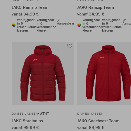
DAMES JASSEN
DAMES JASSEN
JAKO Rainzip Team
JAKO Rainzip Team
vanaf 34,99 €
vanaf 34,99 €
Verkrijgbaar
Verkrijgbaar
Verkrijgbaar
Verkrijgbaar
in 6
in 6
Aanpasbaar
in 6
in 6
Aanp
verschillende
verschillende
verschillende
verschillende
kleuren
kleuren
kleuren
kleuren
NEW!
DAMES JASSEN
DAMES JASSEN
JAKO Stadionjas
JAKO Coachvest Team
vanaf 99,99 €
vanaf 89,99 €