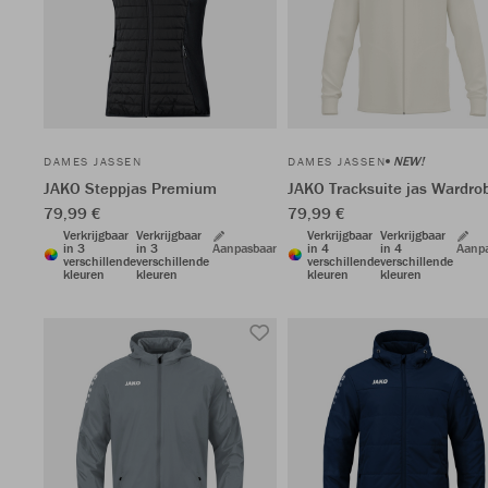
NEW!
DAMES JASSEN
DAMES JASSEN
JAKO Steppjas Premium
JAKO Tracksuite jas Wardro
79,99 €
79,99 €
Verkrijgbaar
Verkrijgbaar
Verkrijgbaar
Verkrijgbaar
in 3
in 3
Aanpasbaar
in 4
in 4
Aanp
verschillende
verschillende
verschillende
verschillende
kleuren
kleuren
kleuren
kleuren