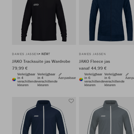
NEW!
DAMES JASSEN
DAMES JASSEN
JAKO Tracksuite jas Wardrobe
JAKO Fleece jas
79,99 €
vanaf 44,99 €
Verkrijgbaar
Verkrijgbaar
Verkrijgbaar
Verkrijgbaar
in 4
in 4
Aanpasbaar
in 6
in 6
Aanp
verschillende
verschillende
verschillende
verschillende
kleuren
kleuren
kleuren
kleuren