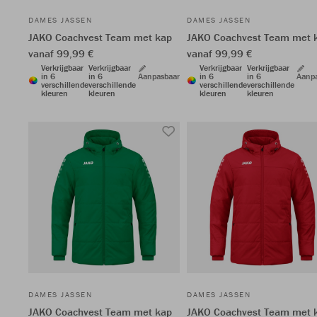
DAMES JASSEN
DAMES JASSEN
JAKO Coachvest Team met kap
JAKO Coachvest Team met 
vanaf 99,99 €
vanaf 99,99 €
Verkrijgbaar
Verkrijgbaar
Verkrijgbaar
Verkrijgbaar
in 6
in 6
Aanpasbaar
in 6
in 6
Aanp
verschillende
verschillende
verschillende
verschillende
kleuren
kleuren
kleuren
kleuren
DAMES JASSEN
DAMES JASSEN
JAKO Coachvest Team met kap
JAKO Coachvest Team met 