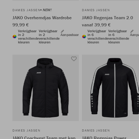
NEW!
DAMES JASSEN
DAMES JASSEN
JAKO Overhemdjas Wardrobe
JAKO Regenjas Team 2.0
99,99 €
vanaf 39,99 €
Verkrijgbaar
Verkrijgbaar
Verkrijgbaar
Verkrijgbaar
in 2
in 2
Aanpasbaar
in 6
in 6
Aanp
verschillende
verschillende
verschillende
verschillende
kleuren
kleuren
kleuren
kleuren
DAMES JASSEN
DAMES JASSEN
JAKO Coachvest Team met kap
JAKO Regenjas Power