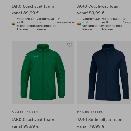
JAKO Coachvest Team
JAKO Coachvest Team
vanaf 89,99 €
vanaf 89,99 €
Verkrijgbaar
Verkrijgbaar
Verkrijgbaar
Verkrijgbaar
in 6
in 6
Aanpasbaar
in 6
in 6
Aanp
verschillende
verschillende
verschillende
verschillende
kleuren
kleuren
kleuren
kleuren
DAMES JASSEN
DAMES JASSEN
JAKO Coachvest Team
JAKO Softshelljas Team
vanaf 89,99 €
vanaf 79,99 €