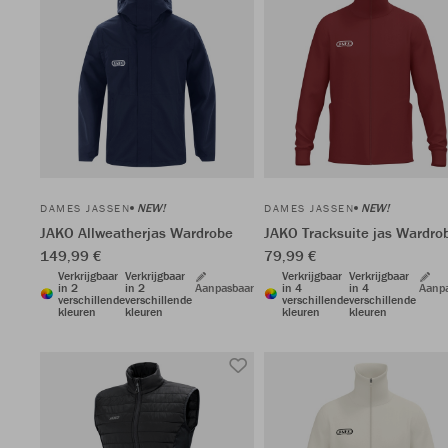
NEW!
NEW!
DAMES JASSEN
DAMES JASSEN
JAKO Allweatherjas Wardrobe
JAKO Tracksuite jas Wardro
149,99 €
79,99 €
Verkrijgbaar
Verkrijgbaar
Verkrijgbaar
Verkrijgbaar
in 2
in 2
Aanpasbaar
in 4
in 4
Aanp
verschillende
verschillende
verschillende
verschillende
kleuren
kleuren
kleuren
kleuren