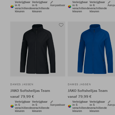
Verkrijgbaar
Verkrijgbaar
Verkrijgbaar
Verkrijgbaar
in 6
in 6
Aanpasbaar
in 6
in 6
Aanp
verschillende
verschillende
verschillende
verschillende
kleuren
kleuren
kleuren
kleuren
DAMES JASSEN
DAMES JASSEN
JAKO Softshelljas Team
JAKO Softshelljas Team
vanaf 79,99 €
vanaf 79,99 €
Verkrijgbaar
Verkrijgbaar
Verkrijgbaar
Verkrijgbaar
in 5
in 5
Aanpasbaar
in 5
in 5
Aanp
verschillende
verschillende
verschillende
verschillende
kleuren
kleuren
kleuren
kleuren