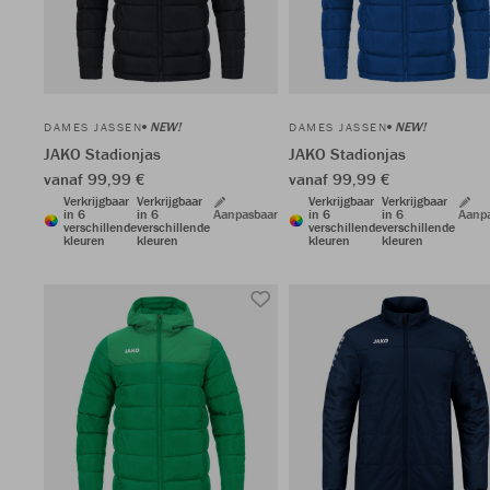
NEW!
NEW!
DAMES JASSEN
DAMES JASSEN
JAKO Stadionjas
JAKO Stadionjas
vanaf 99,99 €
vanaf 99,99 €
Verkrijgbaar
Verkrijgbaar
Verkrijgbaar
Verkrijgbaar
in 6
in 6
Aanpasbaar
in 6
in 6
Aanp
verschillende
verschillende
verschillende
verschillende
kleuren
kleuren
kleuren
kleuren