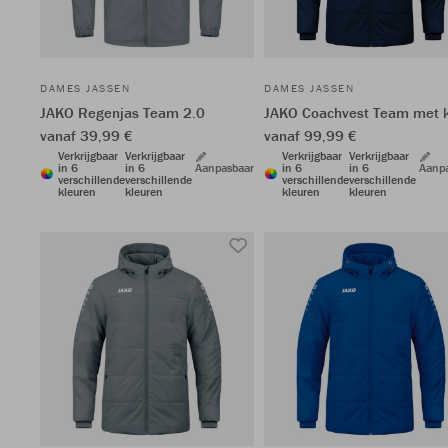
DAMES JASSEN
DAMES JASSEN
JAKO Regenjas Team 2.0
JAKO Coachvest Team met 
vanaf 39,99 €
vanaf 99,99 €
Verkrijgbaar
Verkrijgbaar
Verkrijgbaar
Verkrijgbaar
in 6
in 6
Aanpasbaar
in 6
in 6
Aanp
verschillende
verschillende
verschillende
verschillende
kleuren
kleuren
kleuren
kleuren