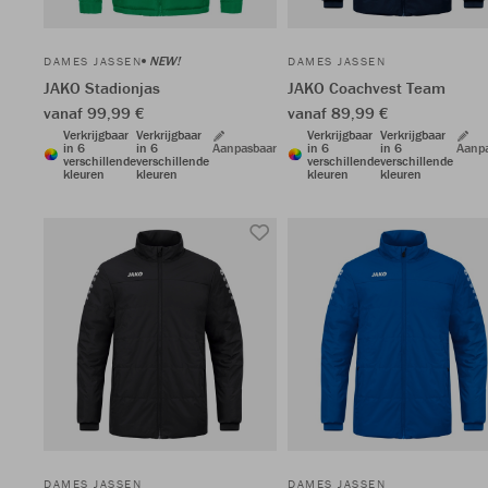
NEW!
DAMES JASSEN
DAMES JASSEN
JAKO Stadionjas
JAKO Coachvest Team
vanaf 99,99 €
vanaf 89,99 €
Verkrijgbaar
Verkrijgbaar
Verkrijgbaar
Verkrijgbaar
in 6
in 6
Aanpasbaar
in 6
in 6
Aanp
verschillende
verschillende
verschillende
verschillende
kleuren
kleuren
kleuren
kleuren
DAMES JASSEN
DAMES JASSEN