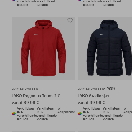
verschillende
verschillende
verschillende
verschillende
kleuren
kleuren
kleuren
kleuren
NEW!
DAMES JASSEN
DAMES JASSEN
JAKO Regenjas Team 2.0
JAKO Stadionjas
vanaf 39,99 €
vanaf 99,99 €
Verkrijgbaar
Verkrijgbaar
Verkrijgbaar
Verkrijgbaar
in 6
in 6
Aanpasbaar
in 6
in 6
Aanp
verschillende
verschillende
verschillende
verschillende
kleuren
kleuren
kleuren
kleuren