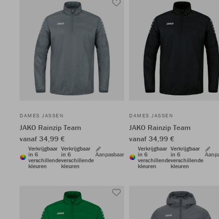
DAMES JASSEN
DAMES JASSEN
JAKO Rainzip Team
JAKO Rainzip Team
vanaf 34,99 €
vanaf 34,99 €
Verkrijgbaar
Verkrijgbaar
Verkrijgbaar
Verkrijgbaar
in 6
in 6
Aanpasbaar
in 6
in 6
Aanp
verschillende
verschillende
verschillende
verschillende
kleuren
kleuren
kleuren
kleuren