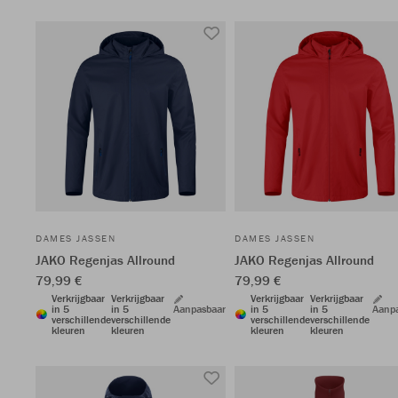
DAMES JASSEN
DAMES JASSEN
JAKO Regenjas Allround
JAKO Regenjas Allround
79,99 €
79,99 €
Verkrijgbaar
Verkrijgbaar
Verkrijgbaar
Verkrijgbaar
in 5
in 5
Aanpasbaar
in 5
in 5
Aanp
verschillende
verschillende
verschillende
verschillende
kleuren
kleuren
kleuren
kleuren