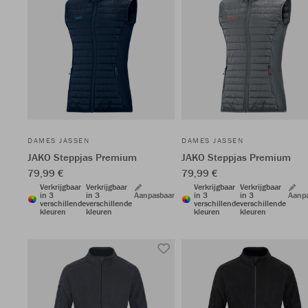
DAMES JASSEN
DAMES JASSEN
JAKO Steppjas Premium
JAKO Steppjas Premium
79,99 €
79,99 €
Verkrijgbaar
Verkrijgbaar
Verkrijgbaar
Verkrijgbaar
in 3
in 3
Aanpasbaar
in 3
in 3
Aanp
verschillende
verschillende
verschillende
verschillende
kleuren
kleuren
kleuren
kleuren