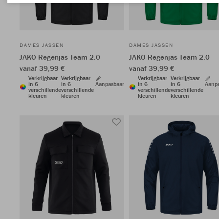
DAMES JASSEN
DAMES JASSEN
JAKO Regenjas Team 2.0
JAKO Regenjas Team 2.0
vanaf 39,99 €
vanaf 39,99 €
Verkrijgbaar
Verkrijgbaar
Verkrijgbaar
Verkrijgbaar
in 6
in 6
Aanpasbaar
in 6
in 6
Aanp
verschillende
verschillende
verschillende
verschillende
kleuren
kleuren
kleuren
kleuren