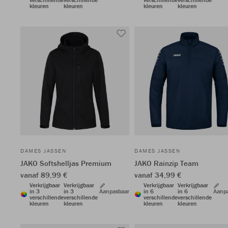
kleuren
kleuren
kleuren
kleuren
DAMES JASSEN
DAMES JASSEN
JAKO Softshelljas Premium
JAKO Rainzip Team
vanaf 89,99 €
vanaf 34,99 €
Verkrijgbaar
Verkrijgbaar
Verkrijgbaar
Verkrijgbaar
in 3
in 3
Aanpasbaar
in 6
in 6
Aanp
verschillende
verschillende
verschillende
verschillende
kleuren
kleuren
kleuren
kleuren