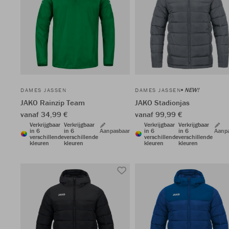
NEW!
DAMES JASSEN
DAMES JASSEN
JAKO Rainzip Team
JAKO Stadionjas
vanaf 34,99 €
vanaf 99,99 €
Verkrijgbaar
Verkrijgbaar
Verkrijgbaar
Verkrijgbaar
in 6
in 6
Aanpasbaar
in 6
in 6
Aanp
verschillende
verschillende
verschillende
verschillende
kleuren
kleuren
kleuren
kleuren