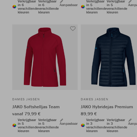
Verkrijgbaar
Verkrijgbaar
Verkrijgbaar
Verkrijgbaar
in 6
in 6
Aanpasbaar
in 5
in 5
Aanp
verschillende
verschillende
verschillende
verschillende
kleuren
kleuren
kleuren
kleuren
DAMES JASSEN
DAMES JASSEN
JAKO Softshelljas Team
JAKO Hybridejas Premium
vanaf 79,99 €
89,99 €
Verkrijgbaar
Verkrijgbaar
Verkrijgbaar
Verkrijgbaar
in 5
in 5
Aanpasbaar
in 3
in 3
Aanp
verschillende
verschillende
verschillende
verschillende
kleuren
kleuren
kleuren
kleuren