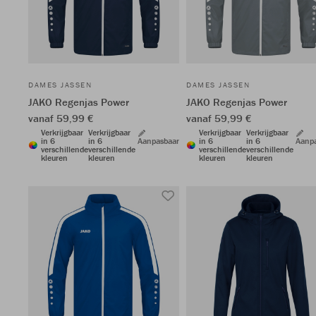
DAMES JASSEN
DAMES JASSEN
JAKO Regenjas Power
JAKO Regenjas Power
vanaf 59,99 €
vanaf 59,99 €
Verkrijgbaar
Verkrijgbaar
Verkrijgbaar
Verkrijgbaar
in 6
in 6
Aanpasbaar
in 6
in 6
Aanp
verschillende
verschillende
verschillende
verschillende
kleuren
kleuren
kleuren
kleuren