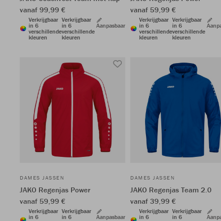
vanaf 99,99 €
vanaf 59,99 €
Verkrijgbaar
Verkrijgbaar
Verkrijgbaar
Verkrijgbaar
in 6
in 6
Aanpasbaar
in 6
in 6
Aanp
verschillende
verschillende
verschillende
verschillende
kleuren
kleuren
kleuren
kleuren
DAMES JASSEN
DAMES JASSEN
JAKO Regenjas Power
JAKO Regenjas Team 2.0
vanaf 59,99 €
vanaf 39,99 €
Verkrijgbaar
Verkrijgbaar
Verkrijgbaar
Verkrijgbaar
in 6
in 6
Aanpasbaar
in 6
in 6
Aanp