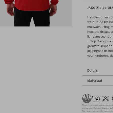
JAKO Ziptop CLA
Het design van d
werd in de klass
mouwafsluiting m
hoogste draagcom
lichaamsvocht onm
ziptop droog, de a
grootste inspann
joggingpak of tra
voor kinderen, d
Details
Materiaal
Microfijne vezels voeren vocht 
aangenaam lichaamsgevoel beho
Niet chemisch reinigen/geen dr