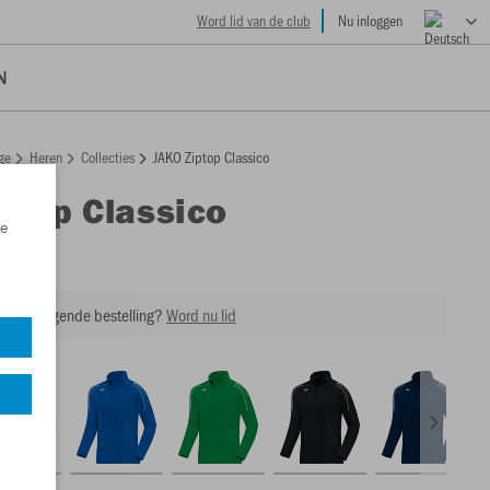
Word lid van de club
Nu inloggen
N
ge
Heren
Collecties
JAKO Ziptop Classico
ptop Classico
e
0
 op je volgende bestelling?
Word nu lid