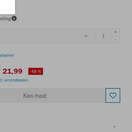
elling
+
-
aliseren
 21,99
-48 %
cl. verzendkosten
Kies maat