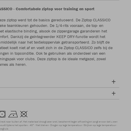
SSICO - Comfortabele ziptop voor training en sport
eze ziptop werd tot de basics gereduceerd. De Ziptop CLASSICO
ieke teamkleuren gehouden. De 1/4-rits vooraan, de top- en
et elastische binding, alsook de zippergarage garanderen het
fort. Dankzij de geïntegreerder KEEP DRY-functie wordt het
iddellijk naar het textieloppervlak getransporteerd. Zo blijft de
tleet koelt niet af en voelt zich in de Ziptop CLASSICO zelfs bij de
ingen in topconditie. Ook te gebruiken als onderdeel van een
iningspak voor clubs. Deze ziptop is de ideale metgezel, zowel
ames als heren.
direct naar buiten af. Het materiaal droogt zeer snel, beschermt tegen afkoeling en zorgt ervoor dat u een
udt tijdens het sporten.
40°
Niet bleken
Drogen op lage temperatuur
Strijken op lage temperatuur
oogkuis