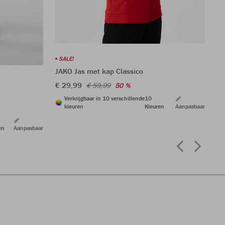
JA
va
SALE!
JAKO Jas met kap Classico
€ 29,99
€ 59,99
50 %
Verkrijgbaar in 10 verschillende
10
kleuren
Kleuren
Aanpasbaar
en
Aanpasbaar