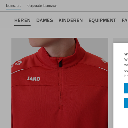
Teamsport
Corporate Teamwear
HEREN
DAMES
KINDEREN
EQUIPMENT
FA
Wi
We
we
ee
be