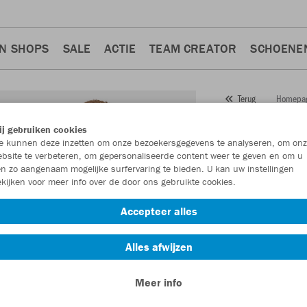
N SHOPS
SALE
ACTIE
TEAM CREATOR
SCHOENE
Homepa
Terug
JAKO
Zi
j gebruiken cookies
 kunnen deze inzetten om onze bezoekersgegevens te analyseren, om onz
Artikelnummer:
865
bsite te verbeteren, om gepersonaliseerde content weer te geven en om u
n zo aangenaam mogelijke surfervaring te bieden. U kan uw instellingen
kijken voor meer info over de door ons gebruikte cookies.
Zin in 30% korting
Accepteer alles
Alles afwijzen
Meer info