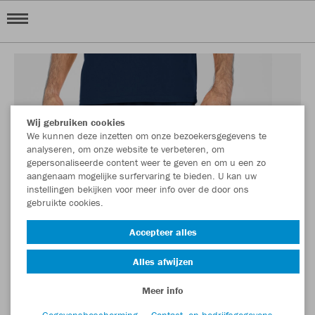
Wij gebruiken cookies
We kunnen deze inzetten om onze bezoekersgegevens te
analyseren, om onze website te verbeteren, om
gepersonaliseerde content weer te geven en om u een zo
aangenaam mogelijke surfervaring te bieden. U kan uw
instellingen bekijken voor meer info over de door ons
gebruikte cookies.
Accepteer alles
Alles afwijzen
Meer info
Gegevensbescherming
Contact- en bedrijfsgegevens