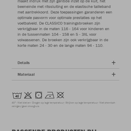
maakt indruk met zijn geribde inzet op de kuit, het
beeneinde met ritssluiting en de elastische tailleband
met aantrekkoord. Deze toepassingen garanderen een
optimale pasvorm voor optimale prestaties op het
voetbalveld. De CLASSICO trainingsbroeken zijn
verkrijgbaar in de maten 116 - 164 voor kinderen en
in de tussenmaten 104 - 158 en S - 3XL voor
volwassenen. De broeken zijn ook verkrijgbaar in de
korte maten 24 - 30 en de lange maten 94 - 110.
Details
Materiaal
40°
Niet bleken
Drogen op lage temperatuur
Strijken op lage temperatuur
Niet chemisch
reinigen/geen droogkuis