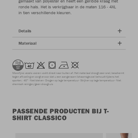
gemaakt van polyester en heeft een geribde kraag met
ronde hals. Het is verkrijgbaar in de maten 116 - 4XL
in tien verschillende kleuren.
Details
Materiaal
Microfijne vezels voeren vocht direct naar buiten af. Het materiaal droogt zeer snel, beschermt
tegen afkoeling en zorgt ervoor dat u een aangenaam lichaamsgevoel behoudt tijdens het
sporten.
40°
Niet bleken
Drogen op lage temperatuur
Strijken op lage temperatuur
Niet
chemisch reinigen/geen droogkuis
PASSENDE PRODUCTEN BIJ T-
SHIRT CLASSICO