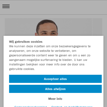
Wij gebruiken cookies
We kunnen deze inzetten om onze bezoekersgegevens te
analyseren, om onze website te verbeteren, om
gepersonaliseerde content weer te geven en om u een zo
aangenaam mogelijke surfervaring te bieden. U kan uw
instellingen bekijken voor meer info over de door ons
gebruikte cookies.
Accepteer alles
Alles afwijzen
Meer info
Gegevensbescherming
Contact- en bedrijfsgegevens