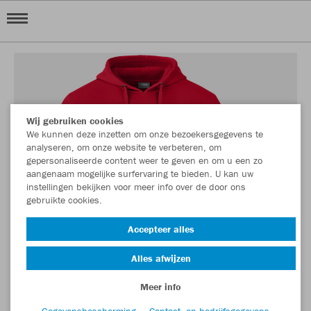
Wij gebruiken cookies
We kunnen deze inzetten om onze bezoekersgegevens te
analyseren, om onze website te verbeteren, om
gepersonaliseerde content weer te geven en om u een zo
aangenaam mogelijke surfervaring te bieden. U kan uw
instellingen bekijken voor meer info over de door ons
gebruikte cookies.
Accepteer alles
Alles afwijzen
Meer info
Gegevensbescherming
Contact- en bedrijfsgegevens