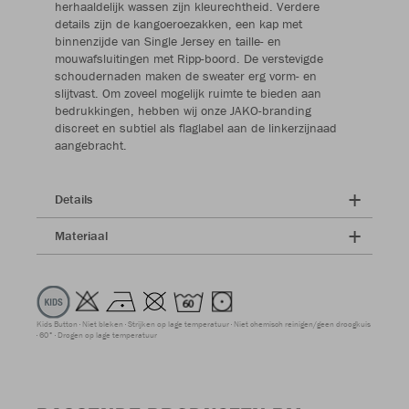
herhaaldelijk wassen zijn kleurechtheid. Verdere
details zijn de kangoeroezakken, een kap met
binnenzijde van Single Jersey en taille- en
mouwafsluitingen met Ripp-boord. De verstevigde
schoudernaden maken de sweater erg vorm- en
slijtvast. Om zoveel mogelijk ruimte te bieden aan
bedrukkingen, hebben wij onze JAKO-branding
discreet en subtiel als flaglabel aan de linkerzijnaad
aangebracht.
Details
Materiaal
Kids Button
Niet bleken
Strijken op lage temperatuur
Niet chemisch reinigen/geen droogkuis
60°
Drogen op lage temperatuur