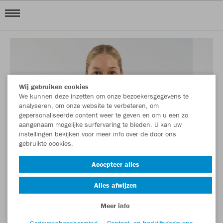
Wij gebruiken cookies
We kunnen deze inzetten om onze bezoekersgegevens te
analyseren, om onze website te verbeteren, om
gepersonaliseerde content weer te geven en om u een zo
aangenaam mogelijke surfervaring te bieden. U kan uw
instellingen bekijken voor meer info over de door ons
gebruikte cookies.
Accepteer alles
Alles afwijzen
Meer info
Gegevensbescherming
Contact- en bedrijfsgegevens