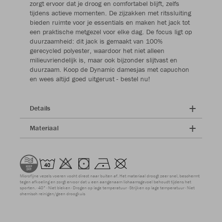
zorgt ervoor dat je droog en comfortabel blijft, zelfs
tijdens actieve momenten. De zijzakken met ritssluiting
bieden ruimte voor je essentials en maken het jack tot
een praktische metgezel voor elke dag. De focus ligt op
duurzaamheid: dit jack is gemaakt van 100%
gerecycled polyester, waardoor het niet alleen
milieuvriendelijk is, maar ook bijzonder slijtvast en
duurzaam. Koop de Dynamic damesjas met capuchon
en wees altijd goed uitgerust - bestel nu!
Details
Materiaal
Microfijne vezels voeren vocht direct naar buiten af. Het materiaal droogt zeer snel, beschermt
tegen afkoeling en zorgt ervoor dat u een aangenaam lichaamsgevoel behoudt tijdens het
sporten.
40°
Niet bleken
Drogen op lage temperatuur
Strijken op lage temperatuur
Niet
chemisch reinigen/geen droogkuis