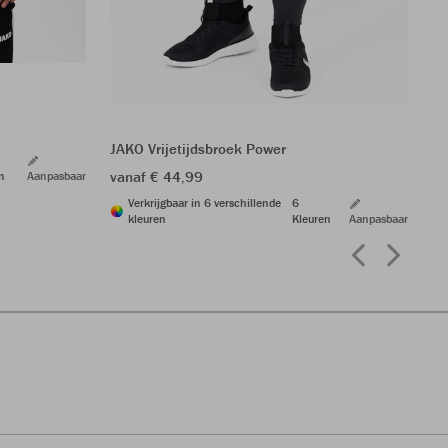
JA
va
JAKO Vrijetijdsbroek Power
vanaf € 44,99
n
Aanpasbaar
Verkrijgbaar in 6 verschillende
6
kleuren
Kleuren
Aanpasbaar