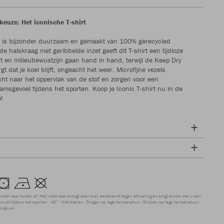
 keuze: Het iconische T-shirt
rt is bijzonder duurzaam en gemaakt van 100% gerecycled
de halskraag met geribbelde inzet geeft dit T-shirt een tijdloze
rt en milieubewustzijn gaan hand in hand, terwijl de Keep Dry
gt dat je koel blijft, ongeacht het weer. Microfijne vezels
cht naar het oppervlak van de stof en zorgen voor een
msgevoel tijdens het sporten. Koop je Iconic T-shirt nu in de
!
direct naar buiten af. Het materiaal droogt zeer snel, beschermt tegen afkoeling en zorgt ervoor dat u een
udt tijdens het sporten.
40°
Niet bleken
Drogen op lage temperatuur
Strijken op lage temperatuur
oogkuis