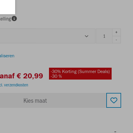
elling
+
-
aliseren
-30% Korting (Summer Deals)
anaf € 20,99
-30 %
cl. verzendkosten
Kies maat