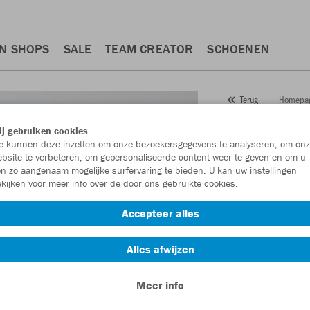
N SHOPS
SALE
TEAM CREATOR
SCHOENEN
Homepa
Terug
JAKO
T-
j gebruiken cookies
 kunnen deze inzetten om onze bezoekersgegevens te analyseren, om onz
Artikelnummer:
612
bsite te verbeteren, om gepersonaliseerde content weer te geven en om u
n zo aangenaam mogelijke surfervaring te bieden. U kan uw instellingen
kijken voor meer info over de door ons gebruikte cookies.
Zin in 30% korting
Accepteer alles
Alles afwijzen
Meer info