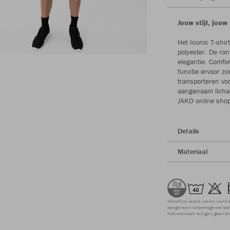
Jouw stijl, jouw
Het Iconic T-shi
polyester. De ron
elegantie. Comfo
functie ervoor zor
transporteren vo
aangenaam lichaa
JAKO online shop
Details
Materiaal
Microfijne vezels voeren vocht 
aangenaam lichaamsgevoel beho
Niet chemisch reinigen/geen dr