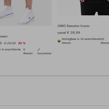
JAKO Sweater Iconic
vanaf € 39,99
Power
Verkrijgbaar in 10 verschillende
10
9
€ 24,99
30 %
kleuren
Kleure
in 6 verschillende
6
Kleuren
Aanpasbaar