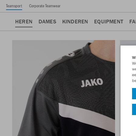
Teamsport
Corporate Teamwear
HEREN
DAMES
KINDEREN
EQUIPMENT
FA
Wi
We
we
ee
be