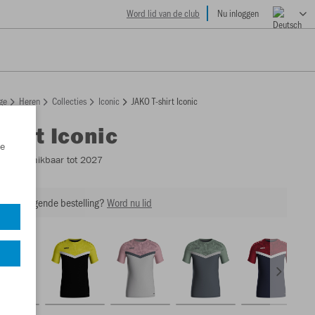
Word lid van de club
Nu inloggen
ge
Heren
Collecties
Iconic
JAKO T-shirt Iconic
shirt Iconic
e
4
- Beschikbaar tot 2027
 op je volgende bestelling?
Word nu lid