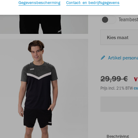
Gegevensbescherming
Contact- en bedrijfsgegevens
zwart/antraciet
Teambest
Kies maat
Artikel person
29,99 €
v
Prijs incl. 21% BTW
ex
Beschrijving