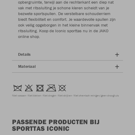
opbergruimte, terwijl aan de rechterkant een diep nat
vak met ritssluiting je schone kleren scheidt van je
bezwete sportspullen. De verstelbare schouderriem
biedt flexibiliteit en comfort. Je waardevolle spullen zijn
ook veilig opgeborgen in het kleine binnenvak met
ritssluiting. Koop de Iconic sporttas nu in de JAKO
online shop.
Details
Materiaal
Niet wassen
Niet bleken
Niet drogen
Niet strijken
Niet chemisch reinigen/geen droogkuis
PASSENDE PRODUCTEN BIJ
SPORTTAS ICONIC