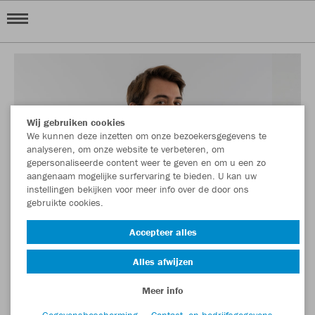
Wij gebruiken cookies
We kunnen deze inzetten om onze bezoekersgegevens te
analyseren, om onze website te verbeteren, om
gepersonaliseerde content weer te geven en om u een zo
aangenaam mogelijke surfervaring te bieden. U kan uw
instellingen bekijken voor meer info over de door ons
gebruikte cookies.
Accepteer alles
Alles afwijzen
Meer info
Gegevensbescherming
Contact- en bedrijfsgegevens