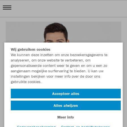
Wij gebruiken cookies
We kunnen deze inzetten om onze bezoekersgegevens te
analyseren, om onze website te verbeteren, om
gepersonaliseerde content weer te geven en om u een zo
aangenaam mogelijke surfervaring te bieden. U kan uw
instellingen bekijken voor meer info over de door ons
gebruikte cookies.
Accepteer alles
Alles afwijzen
Meer info
Gegevensbescherming
Contact- en bedrijfsgegevens