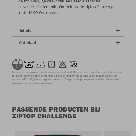
de mouwen, gemaakt van een zeer elastische
polyester-elastaanmix. Ontdek nu de ziptop Challenge
in de JAKO-Onlineshop.
Details
Materiaal
Microfijne vezels voeren vocht direct naar buiten af. Het materiaal droogt zeer snel, beschermt
tegen afkoeling en zorgt ervoor dat u een aangenaam lichaamsgevoel behoudt tijdens het
sporten.
40°
Strijken op lage temperatuur
Drogen op lage temperatuur
Niet bleken
Niet
chemisch reinigen/geen droogkuis
PASSENDE PRODUCTEN BIJ
ZIPTOP CHALLENGE