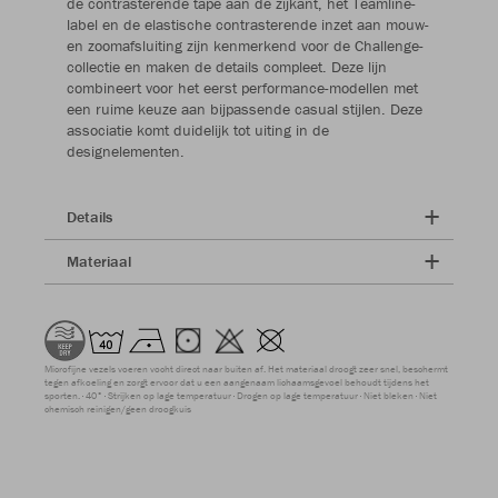
de contrasterende tape aan de zijkant, het Teamline-
label en de elastische contrasterende inzet aan mouw-
en zoomafsluiting zijn kenmerkend voor de Challenge-
collectie en maken de details compleet. Deze lijn
combineert voor het eerst performance-modellen met
een ruime keuze aan bijpassende casual stijlen. Deze
associatie komt duidelijk tot uiting in de
designelementen.
Details
Materiaal
Microfijne vezels voeren vocht direct naar buiten af. Het materiaal droogt zeer snel, beschermt
tegen afkoeling en zorgt ervoor dat u een aangenaam lichaamsgevoel behoudt tijdens het
sporten.
40°
Strijken op lage temperatuur
Drogen op lage temperatuur
Niet bleken
Niet
chemisch reinigen/geen droogkuis