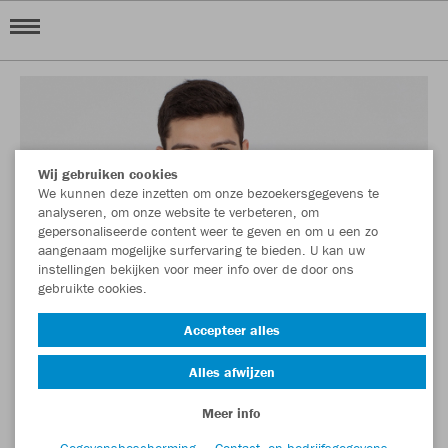
Wij gebruiken cookies
We kunnen deze inzetten om onze bezoekersgegevens te
analyseren, om onze website te verbeteren, om
gepersonaliseerde content weer te geven en om u een zo
aangenaam mogelijke surfervaring te bieden. U kan uw
instellingen bekijken voor meer info over de door ons
gebruikte cookies.
Accepteer alles
Alles afwijzen
Meer info
Gegevensbescherming
Contact- en bedrijfsgegevens