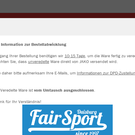
NGE
ALSFELDROAD MERCH
JACKEN
TRIKOTS
SCHEN
WINTERARTIKEL
 Information zur Bestellabwicklung
gang Ihrer Bestellung benötigen wir
10-15 Tage
, um die Ware fertig zu vere
ir verwenden Cookies
chten Sie, dass
unveredelte
Ware direkt von JAKO versendet wird.
rch die Analyse der Besucherdaten können wir dir personalisierte Inhalte
zeigen und unsere Website verbessern. Weitere Informationen zu den
e daher bitte aufmerksam Ihre E-Mails, um
Informationen zur DPD-Zustellu
okies findest Du in den Einstellungen.
Alle akzeptieren
Veredelte Ware ist
vom Umtausch ausgeschlossen
.
nk für Ihr Verständnis!
Alle ablehnen
mehr Infos
Datenschutz
Impressum