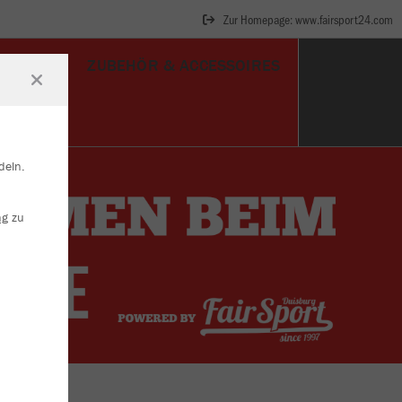
Zur Homepage: www.fairsport24.com
TORWART
ZUBEHÖR & ACCESSOIRES
deln.
ng
zu