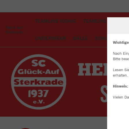
TEAMLINE ICONIC
TEAMLINE CHALLE
Glück Auf
Sterkrade
UNDERWEAR
BÄLLE
SCHUHE
TA
Wichtige
Nach Ein
W
Bitte bea
Du
an
Lesen Si
Co
erhalten.
Hinweis:
Vielen Da