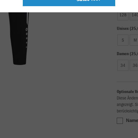
Kinder (22,
128
14
Unisex (25,
S
M
Damen (25,
34
36
Optionale V
Diese Änder
angezeigt. S
berücksichti
Name,