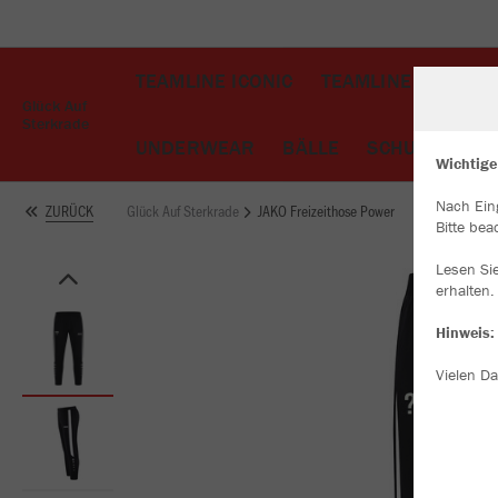
TEAMLINE ICONIC
TEAMLINE CHALLE
Glück Auf
Sterkrade
UNDERWEAR
BÄLLE
SCHUHE
TA
Wichtige
Nach Ein
Glück Auf Sterkrade
JAKO Freizeithose Power
ZURÜCK
W
Bitte bea
Du
an
Lesen Si
Co
erhalten.
Hinweis:
Vielen Da