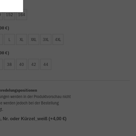
50 €)
0
152
164
00 €)
L
XL
XXL
3XL
4XL
00 €)
38
40
42
44
eredelungspositionen
ungen werden in der Produktvorschau nicht
ie werden jedoch bei der Bestellung
gt.
 Nr. oder Kürzel_weiß (+4,00 €)