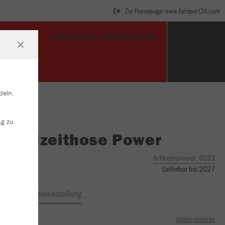
Zur Homepage: www.fairsport24.com
TORWART
ZUBEHÖR & ACCESSOIRES
deln.
ng
zu
O
Freizeithose Power
Artikelnummer:
6523
Lieferbar bis 2027
ftrag
Teambestellung
Größentabelle