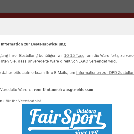
NGE
ALSFELDROAD MERCH
JACKEN
TRIKOTS
SCHEN
WINTERARTIKEL
 Information zur Bestellabwicklung
gang Ihrer Bestellung benötigen wir
10-15 Tage
, um die Ware fertig zu vere
ir verwenden Cookies
chten Sie, dass
unveredelte
Ware direkt von JAKO versendet wird.
rch die Analyse der Besucherdaten können wir dir personalisierte Inhalte
zeigen und unsere Website verbessern. Weitere Informationen zu den
e daher bitte aufmerksam Ihre E-Mails, um
Informationen zur DPD-Zustellu
okies findest Du in den Einstellungen.
JAK
Alle akzeptieren
Veredelte Ware ist
vom Umtausch ausgeschlossen
.
nk für Ihr Verständnis!
Alle ablehnen
Einzelau
mehr Infos
Datenschutz
Impressum