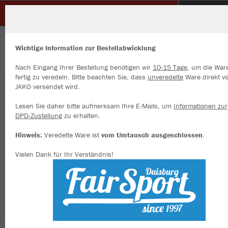
Glück Auf Sterkrade
ZURÜCK
Glück Auf Sterkrade
JAKO Trainingshose Power
Wichtige Information zur Bestellabwicklung
Nach Eingang Ihrer Bestellung benötigen wir
10-15 Tage
, um die War
fertig zu veredeln. Bitte beachten Sie, dass
unveredelte
Ware direkt v
JAKO versendet wird.
Wir verwenden Cookies
Durch die Analyse der Besucherdaten können wir dir personalisierte
Lesen Sie daher bitte aufmerksam Ihre E-Mails, um
Informationen zur
Inhalte anzeigen und unsere Website verbessern. Weitere Informati
DPD-Zustellung
zu erhalten.
zu den Cookies findest Du in den Einstellungen.
Hinweis:
Veredelte Ware ist
vom Umtausch ausgeschlossen
.
Alle akzeptieren
Vielen Dank für Ihr Verständnis!
Alle ablehnen
mehr Infos
Datenschutz
Impressum