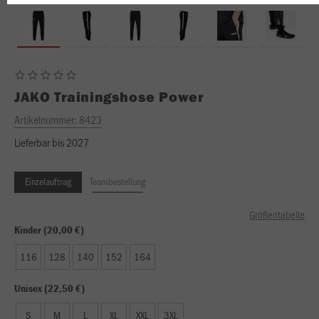
JAKO
Trainingshose Power
Artikelnummer:
8423
Lieferbar bis 2027
Einzelauftrag
Teambestellung
Größentabelle
Kinder (20,00 €)
116
128
140
152
164
Unisex (22,50 €)
S
M
L
XL
XXL
3XL