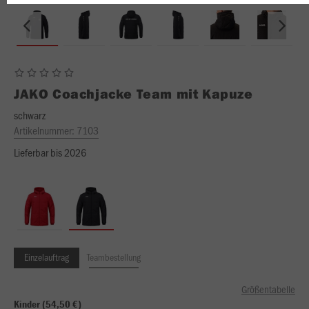
JAKO
Coachjacke Team mit Kapuze
schwarz
Artikelnummer:
7103
Lieferbar bis 2026
Einzelauftrag
Teambestellung
Größentabelle
Kinder (54,50 €)