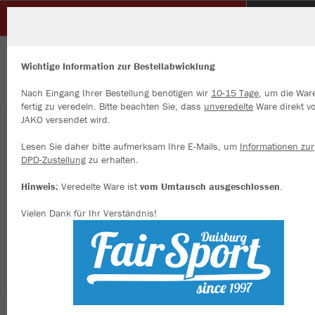
Glück Auf Sterkrade
ZURÜCK
Glück Auf Sterkrade
JAKO Coachjacke Team mit Kapuze
Wichtige Information zur Bestellabwicklung
Nach Eingang Ihrer Bestellung benötigen wir
10-15 Tage
, um die War
fertig zu veredeln. Bitte beachten Sie, dass
unveredelte
Ware direkt v
JAKO versendet wird.
Wir verwenden Cookies
Durch die Analyse der Besucherdaten können wir dir personalisierte
Lesen Sie daher bitte aufmerksam Ihre E-Mails, um
Informationen zur
Inhalte anzeigen und unsere Website verbessern. Weitere Informati
DPD-Zustellung
zu erhalten.
zu den Cookies findest Du in den Einstellungen.
Hinweis:
Veredelte Ware ist
vom Umtausch ausgeschlossen
.
Alle akzeptieren
Vielen Dank für Ihr Verständnis!
Alle ablehnen
mehr Infos
Datenschutz
Impressum