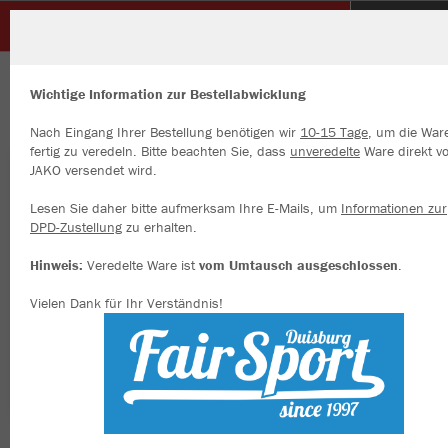
Glück Auf Sterkrade
ZURÜCK
Glück Auf Sterkrade
JAKO Allwetterjacke Team 2.0
Wichtige Information zur Bestellabwicklung
Nach Eingang Ihrer Bestellung benötigen wir
10-15 Tage
, um die War
fertig zu veredeln. Bitte beachten Sie, dass
unveredelte
Ware direkt v
JAKO versendet wird.
Wir verwenden Cookies
Durch die Analyse der Besucherdaten können wir dir personalisierte
Lesen Sie daher bitte aufmerksam Ihre E-Mails, um
Informationen zur
Inhalte anzeigen und unsere Website verbessern. Weitere Informati
DPD-Zustellung
zu erhalten.
zu den Cookies findest Du in den Einstellungen.
Hinweis:
Veredelte Ware ist
vom Umtausch ausgeschlossen
.
Alle akzeptieren
Vielen Dank für Ihr Verständnis!
Alle ablehnen
mehr Infos
Datenschutz
Impressum