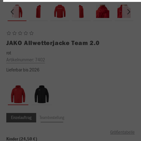
JAKO
Allwetterjacke Team 2.0
rot
Artikelnummer:
7402
Lieferbar bis 2026
Einzelauftrag
Teambestellung
Größentabelle
Kinder (24,50 €)