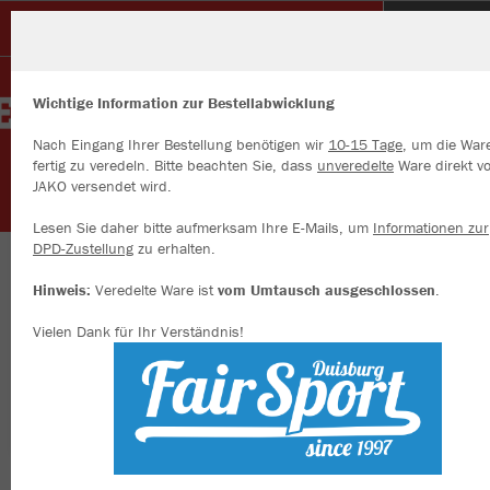
Glück Auf Sterkrade
Wichtige Information zur Bestellabwicklung
Nach Eingang Ihrer Bestellung benötigen wir
10-15 Tage
, um die War
fertig zu veredeln. Bitte beachten Sie, dass
unveredelte
Ware direkt v
JAKO versendet wird.
Wir verwenden Cookies
Durch die Analyse der Besucherdaten können wir dir personalisierte
Lesen Sie daher bitte aufmerksam Ihre E-Mails, um
Informationen zur
Inhalte anzeigen und unsere Website verbessern. Weitere Informati
DPD-Zustellung
zu erhalten.
zu den Cookies findest Du in den Einstellungen.
Herzlich willkommen an der Alsfeldroad
Hinweis:
Veredelte Ware ist
vom Umtausch ausgeschlossen
.
Alle akzeptieren
Vielen Dank für Ihr Verständnis!
Alle ablehnen
mehr Infos
Farbe
Datenschutz
Impressum