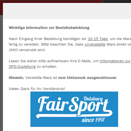
Glück Auf Sterkrade
ZURÜCK
Glück Auf Sterkrade
JAKO Short Power
Wichtige Information zur Bestellabwicklung
Nach Eingang Ihrer Bestellung benötigen wir
10-15 Tage
, um die War
fertig zu veredeln. Bitte beachten Sie, dass
unveredelte
Ware direkt v
JAKO versendet wird.
Wir verwenden Cookies
Durch die Analyse der Besucherdaten können wir dir personalisierte
Lesen Sie daher bitte aufmerksam Ihre E-Mails, um
Informationen zur
Inhalte anzeigen und unsere Website verbessern. Weitere Informati
DPD-Zustellung
zu erhalten.
zu den Cookies findest Du in den Einstellungen.
Hinweis:
Veredelte Ware ist
vom Umtausch ausgeschlossen
.
Alle akzeptieren
Vielen Dank für Ihr Verständnis!
Alle ablehnen
mehr Infos
Datenschutz
Impressum