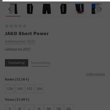
JAKO
Short Power
Artikelnummer:
6223
Lieferbar bis 2027
Einzelauftrag
Teambestellung
Größentabelle
Kinder (12,50 €)
128
140
152
164
Unisex (15,00 €)
S
M
L
XL
XXL
3XL
4XL