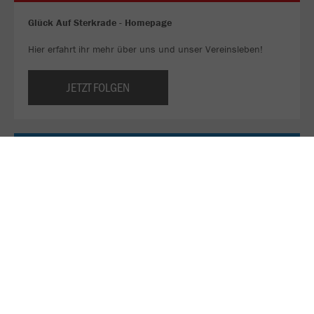
Glück Auf Sterkrade - Homepage
Hier erfahrt ihr mehr über uns und unser Vereinsleben!
JETZT FOLGEN
Sei ein Teil unseres WhatsApp-Kanals!
Bleib immer am Ball und verpasse keine Deals mehr. 👀