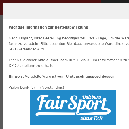
Glück Auf Sterkrade
ZURÜCK
Glück Auf Sterkrade
JAKO Kapuzensweat Organic
Wichtige Information zur Bestellabwicklung
Nach Eingang Ihrer Bestellung benötigen wir
10-15 Tage
, um die War
fertig zu veredeln. Bitte beachten Sie, dass
unveredelte
Ware direkt v
JAKO versendet wird.
Wir verwenden Cookies
Durch die Analyse der Besucherdaten können wir dir personalisierte
Lesen Sie daher bitte aufmerksam Ihre E-Mails, um
Informationen zur
Inhalte anzeigen und unsere Website verbessern. Weitere Informati
DPD-Zustellung
zu erhalten.
zu den Cookies findest Du in den Einstellungen.
Hinweis:
Veredelte Ware ist
vom Umtausch ausgeschlossen
.
Alle akzeptieren
Vielen Dank für Ihr Verständnis!
Alle ablehnen
mehr Infos
Datenschutz
Impressum