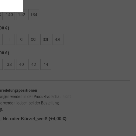
50 €)
8
140
152
164
00 €)
L
XL
XXL
3XL
4XL
00 €)
38
40
42
44
eredelungspositionen
ungen werden in der Produktvorschau nicht
ie werden jedoch bei der Bestellung
gt.
 Nr. oder Kürzel_weiß (+4,00 €)