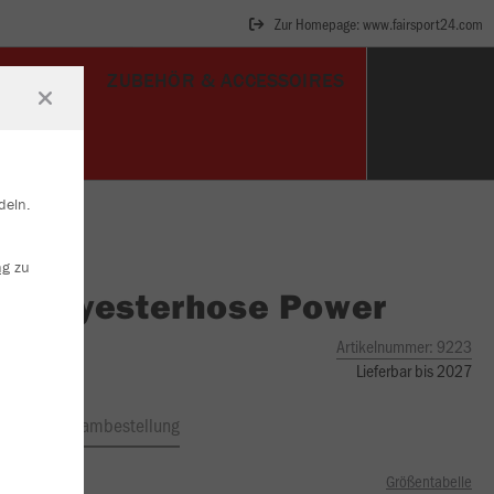
Zur Homepage: www.fairsport24.com
TORWART
ZUBEHÖR & ACCESSOIRES
deln.
ng
zu
O
Polyesterhose Power
Artikelnummer:
9223
Lieferbar bis 2027
ftrag
Teambestellung
Größentabelle