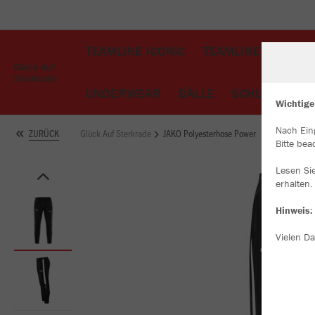
TEAMLINE ICONIC
TEAMLINE CHALLE
Glück Auf
Sterkrade
UNDERWEAR
BÄLLE
SCHUHE
TA
Wichtige
Nach Ein
Glück Auf Sterkrade
JAKO Polyesterhose Power
ZURÜCK
W
Bitte bea
Du
an
Lesen Si
Co
erhalten.
Hinweis:
Vielen Da