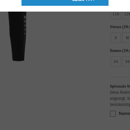
Kinder (17,
116
12
Unisex (20,
S
M
Damen (20,
34
36
Optionale V
Diese Änder
angezeigt. S
berücksichti
Name,