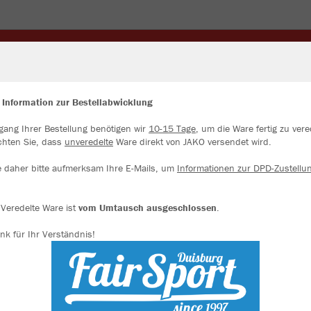
NGE
ALSFELDROAD MERCH
JACKEN
TRIKOTS
SCHEN
WINTERARTIKEL
 Information zur Bestellabwicklung
gang Ihrer Bestellung benötigen wir
10-15 Tage
, um die Ware fertig zu vere
ir verwenden Cookies
chten Sie, dass
unveredelte
Ware direkt von JAKO versendet wird.
rch die Analyse der Besucherdaten können wir dir personalisierte Inhalte
zeigen und unsere Website verbessern. Weitere Informationen zu den
e daher bitte aufmerksam Ihre E-Mails, um
Informationen zur DPD-Zustellu
okies findest Du in den Einstellungen.
JAK
Alle akzeptieren
Veredelte Ware ist
vom Umtausch ausgeschlossen
.
nk für Ihr Verständnis!
Alle ablehnen
Einzelau
mehr Infos
Datenschutz
Impressum