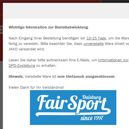
Glück Auf Sterkrade
Wichtige Information zur Bestellabwicklung
Nach Eingang Ihrer Bestellung benötigen wir
10-15 Tage
, um die War
fertig zu veredeln. Bitte beachten Sie, dass
unveredelte
Ware direkt v
JAKO versendet wird.
Wir verwenden Cookies
Durch die Analyse der Besucherdaten können wir dir personalisierte
Lesen Sie daher bitte aufmerksam Ihre E-Mails, um
Informationen zur
Inhalte anzeigen und unsere Website verbessern. Weitere Informati
DPD-Zustellung
zu erhalten.
zu den Cookies findest Du in den Einstellungen.
Herzlich willkommen an der Alsfeldroad
Hinweis:
Veredelte Ware ist
vom Umtausch ausgeschlossen
.
Alle akzeptieren
Vielen Dank für Ihr Verständnis!
Alle ablehnen
mehr Infos
Farbe
Datenschutz
Impressum