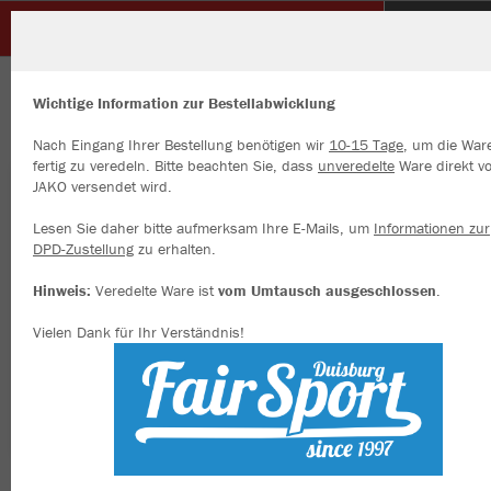
Glück Auf Sterkrade
ZURÜCK
Glück Auf Sterkrade
JAKO Ziptop Iconic
Wichtige Information zur Bestellabwicklung
Nach Eingang Ihrer Bestellung benötigen wir
10-15 Tage
, um die War
fertig zu veredeln. Bitte beachten Sie, dass
unveredelte
Ware direkt v
JAKO versendet wird.
Wir verwenden Cookies
Durch die Analyse der Besucherdaten können wir dir personalisierte
Lesen Sie daher bitte aufmerksam Ihre E-Mails, um
Informationen zur
Inhalte anzeigen und unsere Website verbessern. Weitere Informati
DPD-Zustellung
zu erhalten.
zu den Cookies findest Du in den Einstellungen.
Hinweis:
Veredelte Ware ist
vom Umtausch ausgeschlossen
.
Alle akzeptieren
Vielen Dank für Ihr Verständnis!
Alle ablehnen
mehr Infos
Datenschutz
Impressum