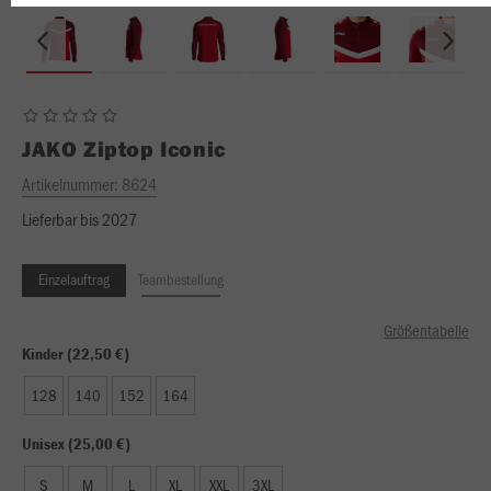
JAKO
Ziptop Iconic
Artikelnummer:
8624
Lieferbar bis 2027
Einzelauftrag
Teambestellung
Größentabelle
Kinder (22,50 €)
128
140
152
164
Unisex (25,00 €)
S
M
L
XL
XXL
3XL