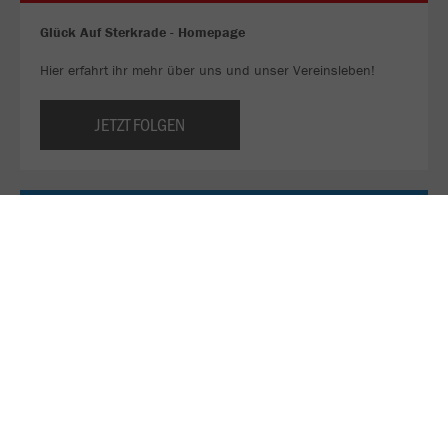
Glück Auf Sterkrade - Homepage
Hier erfahrt ihr mehr über uns und unser Vereinsleben!
JETZT FOLGEN
Sei ein Teil unseres WhatsApp-Kanals!
Bleib immer am Ball und verpasse keine Deals mehr. 👀