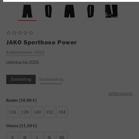
JAKO
Sporthose Power
Artikelnummer:
4423
Lieferbar bis 2026
Einzelauftrag
Teambestellung
Größentabelle
Kinder (10,00 €)
116
128
140
152
164
Unisex (11,50 €)
S
M
L
XL
XXL