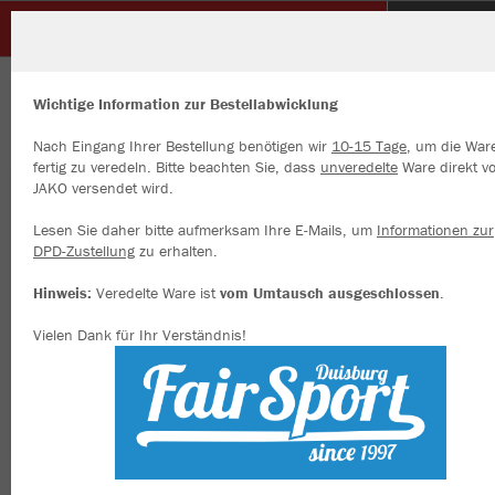
Glück Auf Sterkrade
ZURÜCK
Glück Auf Sterkrade
JAKO Sporthose Power
Wichtige Information zur Bestellabwicklung
Nach Eingang Ihrer Bestellung benötigen wir
10-15 Tage
, um die War
fertig zu veredeln. Bitte beachten Sie, dass
unveredelte
Ware direkt v
JAKO versendet wird.
Wir verwenden Cookies
Durch die Analyse der Besucherdaten können wir dir personalisierte
Lesen Sie daher bitte aufmerksam Ihre E-Mails, um
Informationen zur
Inhalte anzeigen und unsere Website verbessern. Weitere Informati
DPD-Zustellung
zu erhalten.
zu den Cookies findest Du in den Einstellungen.
Hinweis:
Veredelte Ware ist
vom Umtausch ausgeschlossen
.
Alle akzeptieren
Vielen Dank für Ihr Verständnis!
Alle ablehnen
mehr Infos
Datenschutz
Impressum