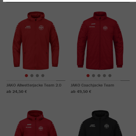
JAKO Allwetterjacke Team 2.0
JAKO Coachjacke Team
ab 24,50 €
ab 49,50 €