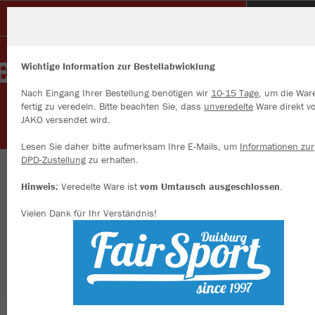
Glück Auf Sterkrade
Wichtige Information zur Bestellabwicklung
Nach Eingang Ihrer Bestellung benötigen wir
10-15 Tage
, um die War
fertig zu veredeln. Bitte beachten Sie, dass
unveredelte
Ware direkt v
JAKO versendet wird.
Wir verwenden Cookies
Durch die Analyse der Besucherdaten können wir dir personalisierte
Lesen Sie daher bitte aufmerksam Ihre E-Mails, um
Informationen zur
Inhalte anzeigen und unsere Website verbessern. Weitere Informati
DPD-Zustellung
zu erhalten.
zu den Cookies findest Du in den Einstellungen.
Herzlich willkommen an der Alsfeldroad
Hinweis:
Veredelte Ware ist
vom Umtausch ausgeschlossen
.
Alle akzeptieren
Vielen Dank für Ihr Verständnis!
Alle ablehnen
mehr Infos
Farbe
Datenschutz
Impressum