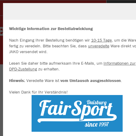
Glück Auf Sterkrade
Wichtige Information zur Bestellabwicklung
Nach Eingang Ihrer Bestellung benötigen wir
10-15 Tage
, um die War
fertig zu veredeln. Bitte beachten Sie, dass
unveredelte
Ware direkt v
JAKO versendet wird.
Wir verwenden Cookies
Durch die Analyse der Besucherdaten können wir dir personalisierte
Lesen Sie daher bitte aufmerksam Ihre E-Mails, um
Informationen zur
Inhalte anzeigen und unsere Website verbessern. Weitere Informati
DPD-Zustellung
zu erhalten.
zu den Cookies findest Du in den Einstellungen.
Herzlich willkommen an der Alsfeldroad
Hinweis:
Veredelte Ware ist
vom Umtausch ausgeschlossen
.
Alle akzeptieren
Vielen Dank für Ihr Verständnis!
Alle ablehnen
mehr Infos
Farbe
Datenschutz
Impressum