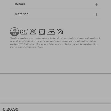
Details
Materiaal
Microfijne vezels voeren vocht direct naar buiten af. Het materiaal droogt zeer snel, beschermt
tegen afkoeling en zorgt ervoor dat u een aangenaam lichaamsgevoel behoudt tijdens het
sporten.
40°
Niet bleken
Drogen op lage temperatuur
Strijken op lage temperatuur
Niet
chemisch reinigen/geen droogkuis
€ 20,99