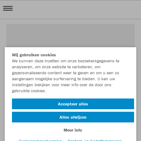
Wij gebruiken cookies
We kunnen deze inzetten om onze bezoekersgegevens te
analyseren, om onze website te verbeteren, om
gepersonaliseerde content weer te geven en om u een zo
aangenaam mogelijke surfervaring te bieden. U kan uw
instellingen bekijken voor meer info over de door ons
gebruikte cookies.
Accepteer alles
Alles afwijzen
Meer info
Gegevensbescherming
Contact- en bedrijfsgegevens