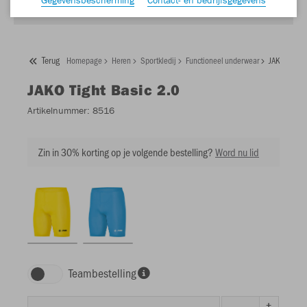
Terug
Homepage
Heren
Sportkledij
Functioneel underwear
JAKO Tight 
JAKO
Tight Basic 2.0
Artikelnummer:
8516
Zin in 30% korting op je volgende bestelling?
Word nu lid
Teambestelling
+