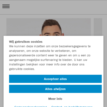
Wij gebruiken cookies
We kunnen deze inzetten om onze bezoekersgegevens te
analyseren, om onze website te verbeteren, om
gepersonaliseerde content weer te geven en om u een zo
aangenaam mogelijke surfervaring te bieden. U kan uw
instellingen bekijken voor meer info over de door ons
gebruikte cookies.
Accepteer alles
Alles afwijzen
Meer info
Gegevensbescherming
Contact- en bedrijfsgegevens