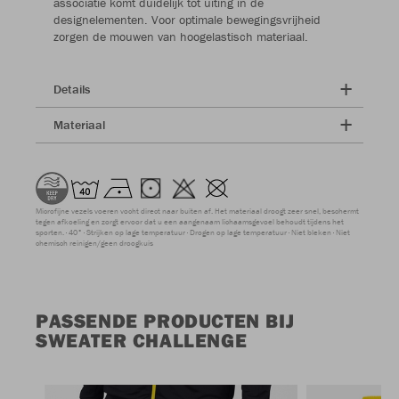
associatie komt duidelijk tot uiting in de
designelementen. Voor optimale bewegingsvrijheid
zorgen de mouwen van hoogelastisch materiaal.
Details
Materiaal
Microfijne vezels voeren vocht direct naar buiten af. Het materiaal droogt zeer snel, beschermt
tegen afkoeling en zorgt ervoor dat u een aangenaam lichaamsgevoel behoudt tijdens het
sporten.
40°
Strijken op lage temperatuur
Drogen op lage temperatuur
Niet bleken
Niet
chemisch reinigen/geen droogkuis
PASSENDE PRODUCTEN BIJ
SWEATER CHALLENGE