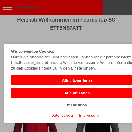
SC ETTENSTATT
Herzlich Willkommen im Teamshop SC
ETTENSTATT
Wir verwenden Cookies
Nachhaltig
Farbe
Durch die Analyse der Besucherdaten können wir dir personalisierte
Inhalte anzeigen und unsere Website verbessern. Weitere Informati
zu den Cookies findest Du in den Einstellungen.
Alle akzeptieren
Alle ablehnen
mehr Infos
Datenschutz
Impressum