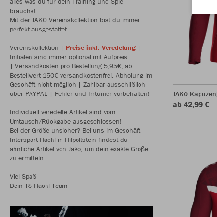
alles was du für dein Training und Spiel
brauchst.
Mit der JAKO Vereinskollektion bist du immer
perfekt ausgestattet.
Vereinskollektion |
Preise inkl. Veredelung
|
Initialen sind immer optional mit Aufpreis
| Versandkosten pro Bestellung 5,95€, ab
Bestellwert 150€ versandkostenfrei, Abholung im
Geschäft nicht möglich | Zahlbar ausschlißlich
über PAYPAL | Fehler und Irrtümer vorbehalten!
JAKO Kapuzenj
ab 42,99 €
Individuell veredelte Artikel sind vom
Umtausch/Rückgabe ausgeschlossen!
Bei der Größe unsicher? Bei uns im Geschäft
Intersport Häckl in Hilpoltstein findest du
ähnliche Artikel von Jako, um dein exakte Größe
zu ermitteln.
Viel Spaß
Dein TS-Häckl Team