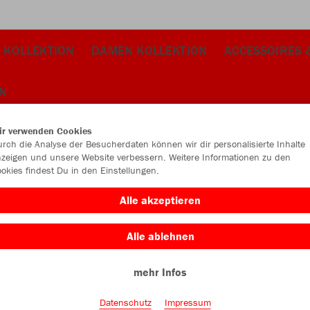
 KOLLEKTION
DAMEN KOLLEKTION
ACCESSOIRES 
N
ir verwenden Cookies
rch die Analyse der Besucherdaten können wir dir personalisierte Inhalte
zeigen und unsere Website verbessern. Weitere Informationen zu den
okies findest Du in den Einstellungen.
JAK
Alle akzeptieren
mit Logo
Alle ablehnen
schwarz
mehr Infos
Datenschutz
Impressum