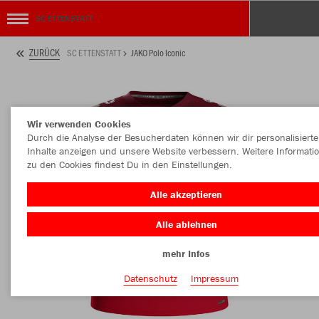
SC ETTENSTATT
ZURÜCK
SC ETTENSTATT
JAKO Polo Iconic
Wir verwenden Cookies
Durch die Analyse der Besucherdaten können wir dir personalisierte
Inhalte anzeigen und unsere Website verbessern. Weitere Informati
zu den Cookies findest Du in den Einstellungen.
Alle akzeptieren
Alle ablehnen
mehr Infos
Datenschutz
Impressum