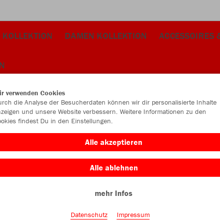
 KOLLEKTION
DAMEN KOLLEKTION
ACCESSOIRES 
N
ir verwenden Cookies
rch die Analyse der Besucherdaten können wir dir personalisierte Inhalte
zeigen und unsere Website verbessern. Weitere Informationen zu den
okies findest Du in den Einstellungen.
JAK
Alle akzeptieren
2.0
Alle ablehnen
schwarz
mehr Infos
Datenschutz
Impressum