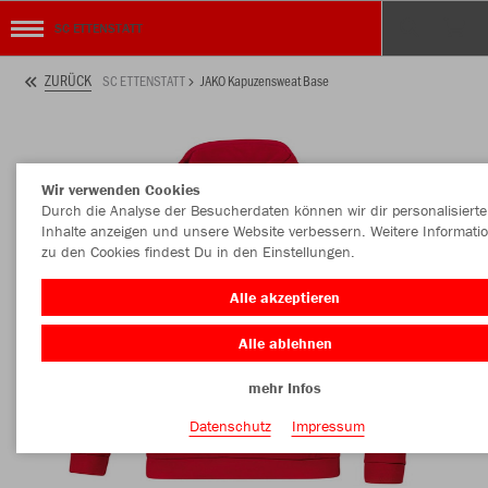
SC ETTENSTATT
ZURÜCK
SC ETTENSTATT
JAKO Kapuzensweat Base
Wir verwenden Cookies
Durch die Analyse der Besucherdaten können wir dir personalisierte
Inhalte anzeigen und unsere Website verbessern. Weitere Informati
zu den Cookies findest Du in den Einstellungen.
Alle akzeptieren
Alle ablehnen
mehr Infos
Datenschutz
Impressum