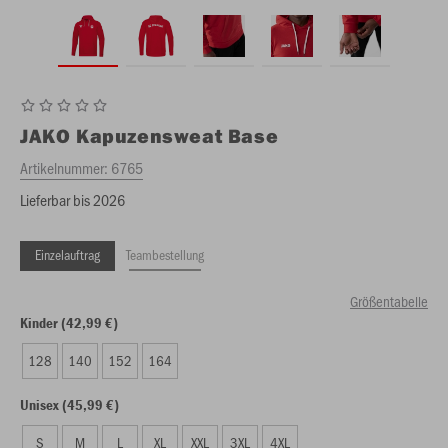
JAKO
Kapuzensweat Base
Artikelnummer:
6765
Lieferbar bis 2026
Einzelauftrag
Teambestellung
Größentabelle
Kinder (42,99 €)
128
140
152
164
Unisex (45,99 €)
S
M
L
XL
XXL
3XL
4XL