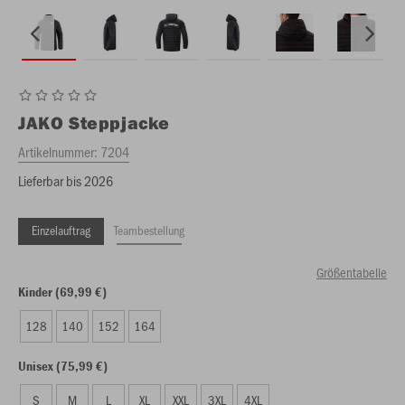
JAKO
Steppjacke
Artikelnummer:
7204
Lieferbar bis 2026
Einzelauftrag
Teambestellung
Größentabelle
Kinder (69,99 €)
128
140
152
164
Unisex (75,99 €)
S
M
L
XL
XXL
3XL
4XL