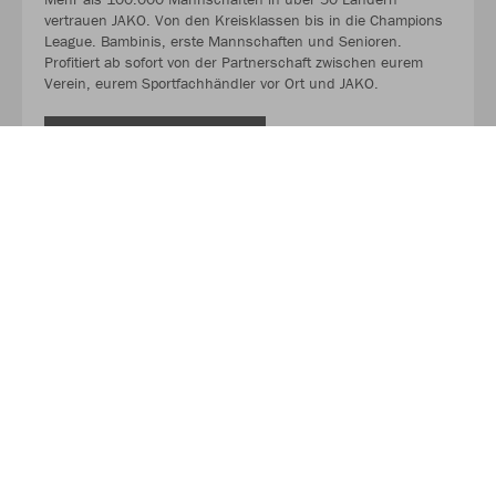
vertrauen JAKO. Von den Kreisklassen bis in die Champions
League. Bambinis, erste Mannschaften und Senioren.
Profitiert ab sofort von der Partnerschaft zwischen eurem
Verein, eurem Sportfachhändler vor Ort und JAKO.
MEHR LESEN
Über JAKO
Aus der Garage zum führenden Teamsport-Ausrüster. Die
Erfolgsgeschichte von JAKO beginnt 1989 und dauert bis