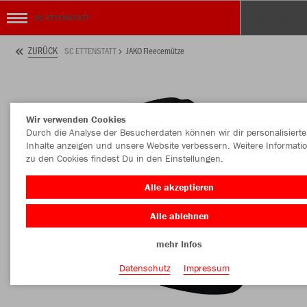
SC ETTENSTATT
ZURÜCK
SC ETTENSTATT
JAKO Fleecemütze
Wir verwenden Cookies
Durch die Analyse der Besucherdaten können wir dir personalisierte
Inhalte anzeigen und unsere Website verbessern. Weitere Informati
zu den Cookies findest Du in den Einstellungen.
Alle akzeptieren
Alle ablehnen
mehr Infos
Datenschutz
Impressum