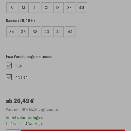
S
M
L
XL
XXL
3XL
4XL
Damen (29,49 €)
34
36
38
40
42
44
Fixe Veredelungspositionen
Logo
Initialen
ab 26,49 €
Preis inkl. 19% MwSt. zzgl. Versand
Artikel sofort verfügbar
Lieferzeit: 14 Werktage