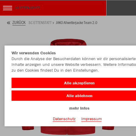
SC ETTENSTATT
ZURÜCK
SC ETTENSTATT
JAKO Allwetterjacke Team 2.0
Wir verwenden Cookies
Durch die Analyse der Besucherdaten können wir dir personalisierte
Inhalte anzeigen und unsere Website verbessern. Weitere Informati
zu den Cookies findest Du in den Einstellungen.
Alle akzeptieren
Alle ablehnen
mehr Infos
Datenschutz
Impressum