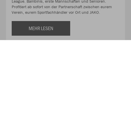
League. Bambinis, erste Mannschaften und Senioren.
Profitiert ab sofort von der Partnerschaft zwischen eurem
Verein, eurem Sportfachhändler vor Ort und JAKO.
MEHR LESEN
Über JAKO
Aus der Garage zum führenden Teamsport-Ausrüster. Die
Erfolgsgeschichte von JAKO beginnt 1989 und dauert bis
heute an. Seit der Gründung ist es das Ziel von JAKO, der