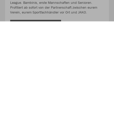
League. Bambinis, erste Mannschaften und Senioren.
Profitiert ab sofort von der Partnerschaft zwischen eurem
Verein, eurem Sportfachhändler vor Ort und JAKO.
MEHR LESEN
Über JAKO
Aus der Garage zum führenden Teamsport-Ausrüster. Die
Erfolgsgeschichte von JAKO beginnt 1989 und dauert bis
heute an. Seit der Gründung ist es das Ziel von JAKO, der