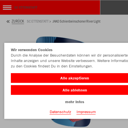
SC ETTENSTATT
ZURÜCK
SC ETTENSTATT
JAKO Schienbeinschoner River Light
Wir verwenden Cookies
Durch die Analyse der Besucherdaten können wir dir personalisierte
Inhalte anzeigen und unsere Website verbessern. Weitere Informati
zu den Cookies findest Du in den Einstellungen.
Alle akzeptieren
Alle ablehnen
mehr Infos
Datenschutz
Impressum