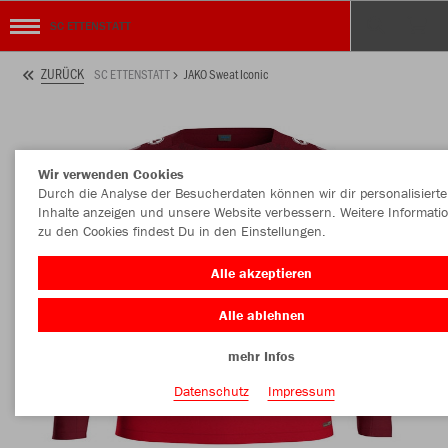
SC ETTENSTATT
ZURÜCK
SC ETTENSTATT
JAKO Sweat Iconic
Wir verwenden Cookies
Durch die Analyse der Besucherdaten können wir dir personalisierte
Inhalte anzeigen und unsere Website verbessern. Weitere Informati
zu den Cookies findest Du in den Einstellungen.
Alle akzeptieren
Alle ablehnen
mehr Infos
Datenschutz
Impressum