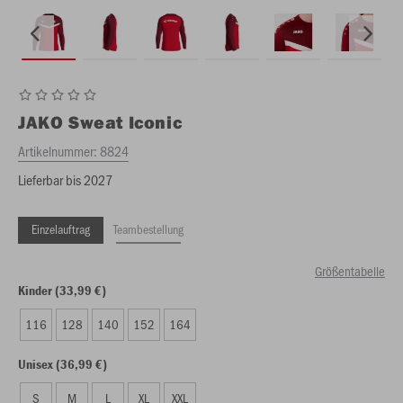
JAKO
Sweat Iconic
Artikelnummer:
8824
Lieferbar bis 2027
Einzelauftrag
Teambestellung
Größentabelle
Kinder (33,99 €)
116
128
140
152
164
Unisex (36,99 €)
S
M
L
XL
XXL