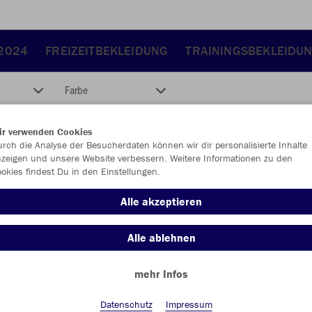
 2024
FREIZEITBEKLEIDUNG
TRAININGSBEKLEIDU
Farbe
ir verwenden Cookies
rch die Analyse der Besucherdaten können wir dir personalisierte Inhalte
zeigen und unsere Website verbessern. Weitere Informationen zu den
okies findest Du in den Einstellungen.
Alle akzeptieren
Alle ablehnen
mehr Infos
Datenschutz
Impressum