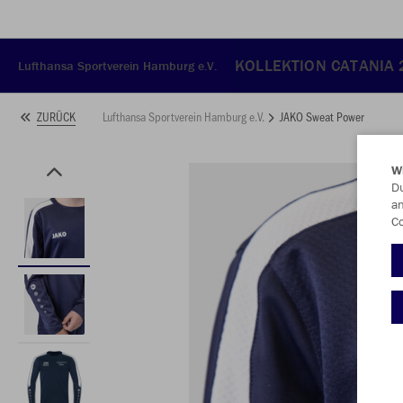
KOLLEKTION CATANIA
Lufthansa Sportverein Hamburg e.V.
Lufthansa Sportverein Hamburg e.V.
JAKO Sweat Power
ZURÜCK
W
Du
an
Co