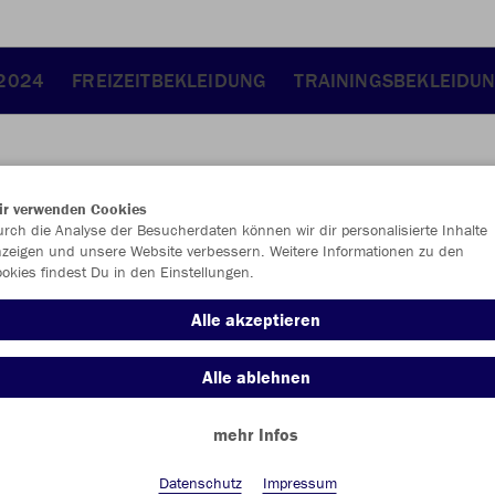
 2024
FREIZEITBEKLEIDUNG
TRAININGSBEKLEIDU
ir verwenden Cookies
JAK
rch die Analyse der Besucherdaten können wir dir personalisierte Inhalte
zeigen und unsere Website verbessern. Weitere Informationen zu den
okies findest Du in den Einstellungen.
marine
Alle akzeptieren
Alle ablehnen
mehr Infos
Einzelau
Datenschutz
Impressum