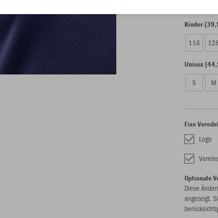
Kinder (39,
116
12
Unisex (44,
S
M
Fixe Verede
Logo
Verein
Optionale V
Diese Änder
angezeigt. S
berücksichti