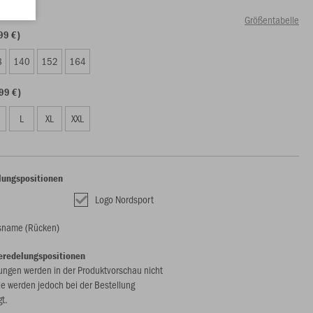
Größentabelle
99 €)
8
140
152
164
99 €)
L
XL
XXL
lungspositionen
Logo Nordsport
sname (Rücken)
eredelungspositionen
ungen werden in der Produktvorschau nicht
ie werden jedoch bei der Bestellung
gt.