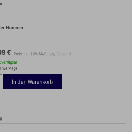
e
e
oder Nummer
99 €
Preis inkl. 19% MwSt. zzgl. Versand
rt verfügbar
14 Werktage
In den Warenkorb
ng