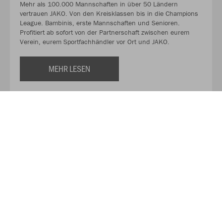
Mehr als 100.000 Mannschaften in über 50 Ländern
vertrauen JAKO. Von den Kreisklassen bis in die Champions
League. Bambinis, erste Mannschaften und Senioren.
Profitiert ab sofort von der Partnerschaft zwischen eurem
Verein, eurem Sportfachhändler vor Ort und JAKO.
MEHR LESEN
Über JAKO
Aus der Garage zum führenden Teamsport-Ausrüster. Die