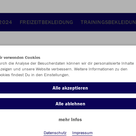
 2024
FREIZEITBEKLEIDUNG
TRAININGSBEKLEIDU
ir verwenden Cookies
JAK
rch die Analyse der Besucherdaten können wir dir personalisierte Inhalte
zeigen und unsere Website verbessern. Weitere Informationen zu den
okies findest Du in den Einstellungen.
Alle akzeptieren
Einzelau
Alle ablehnen
mehr Infos
Kinder (23,
116
12
Datenschutz
Impressum