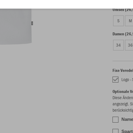
Unisex (26,
S
M
Damen (26,
34
36
Fixe Verede
Logo - 
Optionale V
Diese Änder
angezeigt. S
berücksichti
Name 
Spart