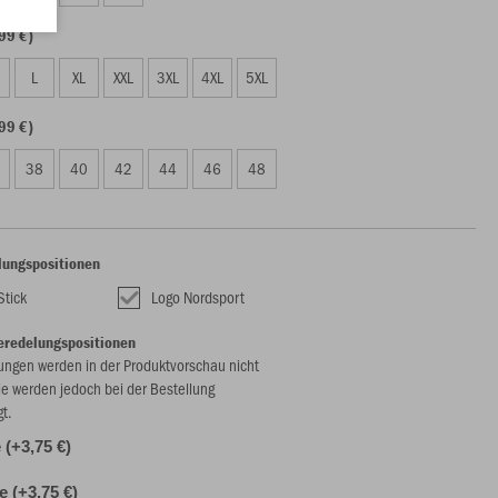
99 €)
L
XL
XXL
3XL
4XL
5XL
99 €)
38
40
42
44
46
48
lungspositionen
Stick
Logo Nordsport
eredelungspositionen
ungen werden in der Produktvorschau nicht
ie werden jedoch bei der Bestellung
gt.
(+3,75 €)
e (+3,75 €)