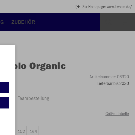
Zur Homepage: www.lsvham.de/
NG
ZUBEHÖR
O
Polo Organic
Artikelnummer:
C6320
Lieferbar bis 2030
ftrag
Teambestellung
Größentabelle
49 €)
8
140
152
164