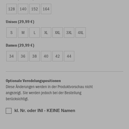
128
140
152
164
Unisex (29,99 €)
S
M
L
XL
XXL
3XL
4XL
Damen (29,99 €)
34
36
38
40
42
44
Optionale Veredelungspositionen
Diese Änderungen werden in der Produktvorschau nicht
angezeigt. Sie werden jedoch bei der Bestellung
berücksichtigt.
kl. Nr. oder INI - KEINE Namen