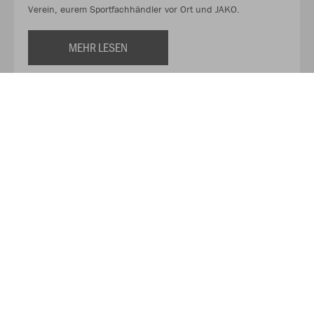
Verein, eurem Sportfachhändler vor Ort und JAKO.
MEHR LESEN
Über JAKO
Aus der Garage zum führenden Teamsport-Ausrüster. Die
Erfolgsgeschichte von JAKO beginnt 1989 und dauert bis
heute an. Seit der Gründung ist es das Ziel von JAKO, der
optimale Partner für alle Teams zu sein. In Deutschland,
weltweit und von der Kreisklasse bis in die Champions