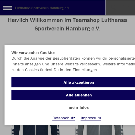
Lufthansa Sportverein Hamburg e.V.
Herzlich Willkommen im Teamshop Lufthansa
Sportverein Hamburg e.V.
Wir verwenden Cookies
Nachhaltig
Farbe
Durch die Analyse der Besucherdaten können wir dir personalisierte
Inhalte anzeigen und unsere Website verbessern. Weitere Informati
zu den Cookies findest Du in den Einstellungen.
Alle akzeptieren
Alle ablehnen
mehr Infos
Datenschutz
Impressum