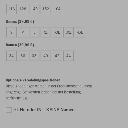
116
128
140
152
164
Unisex (39,99 €)
S
M
L
XL
XXL
3XL
4XL
Damen (39,99 €)
34
36
38
40
42
44
Optionale Veredelungspositionen
Diese Änderungen werden in der Produktvorschau nicht
angezeigt. Sie werden jedoch bei der Bestellung
berücksichtigt.
kl. Nr. oder INI - KEINE Namen