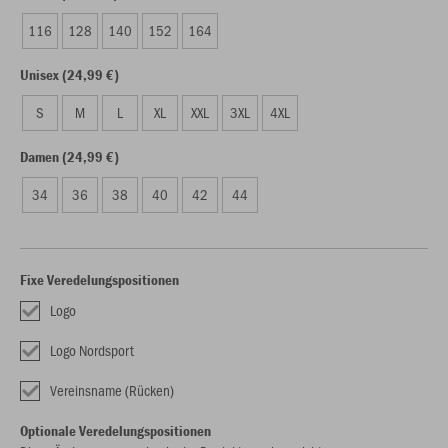
116
128
140
152
164
Unisex (24,99 €)
S
M
L
XL
XXL
3XL
4XL
Damen (24,99 €)
34
36
38
40
42
44
Fixe Veredelungspositionen
Logo
Logo Nordsport
Vereinsname (Rücken)
Optionale Veredelungspositionen